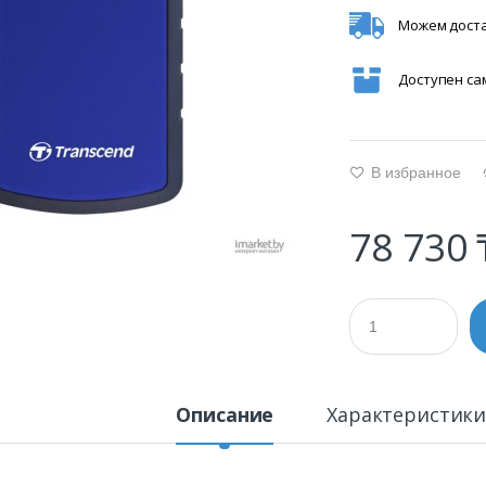
Можем доста
Доступен с
В избранное
g
78 730 
Описание
Характеристик