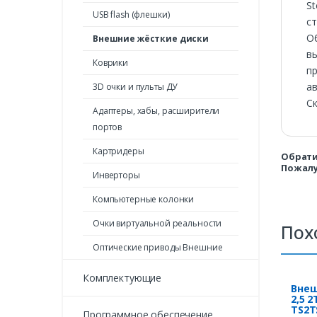
St
USB flash (флешки)
ст
О
Внешние жёсткие диски
вы
Коврики
пр
ав
3D очки и пульты ДУ
Ск
Адаптеры, хабы, расширители
портов
Картридеры
Обрати
Пожалу
Инверторы
Компьютерные колонки
Очки виртуальной реальности
Пох
Оптические приводы Внешние
Комплектующие
Внеш
2,5 
TS2T
Программное обеспечение