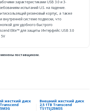
абочими зарактеристиками USB 3.0 и 3-
ебованиям испытаний U.S. на падение.
нтискользящий резиновый корпус, а также
и внутренней системе подвески, что
кнопкой для удобного быстрого
cend Elite™ для защиты Интерфейс: USB 3.0
 5V
изменены поставщиком.
й жесткий диск
Внешний жесткий диск
 Transcend
2,5 1TB Transcend
25M3G
TS1TSJ25M3S