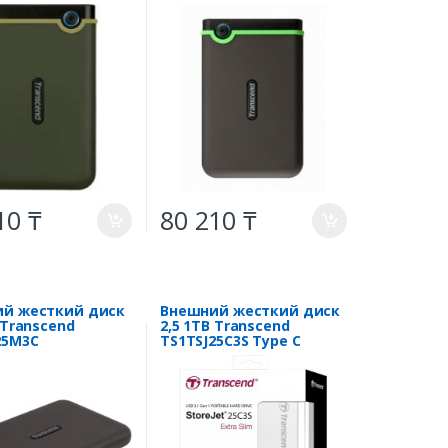
10 ₸
80 210 ₸
a
a
й жесткий диск
Внешний жесткий диск
 Transcend
2,5 1TB Transcend
25M3C
TS1TSJ25C3S Type C