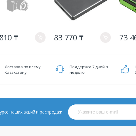
810 ₸
83 770 ₸
73 4
a
a
Доставка по всему
Поддержка 7 дней в
Казахстану
неделю
 курсе наших акций и распродаж