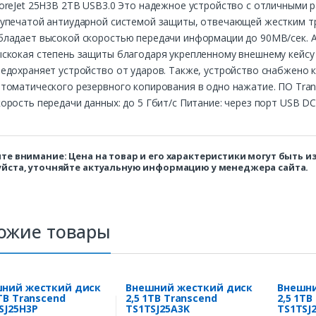
oreJet 25H3B 2TB USB3.0 Это надежное устройство с отличными р
упечатой антиударной системой защиты, отвечающей жестким тр
бладает высокой скоростью передачи информации до 90MB/сек. А
скокая степень защиты благодаря укрепленному внешнему кейсу 
едохраняет устройство от ударов. Также, устройство снабжено 
томатического резервного копирования в одно нажатие. ПО Trans
орость передачи данных: до 5 Гбит/с Питание: через порт USB DC
те внимание: Цена на товар и его характеристики могут быть 
йста, уточняйте актуальную информацию у менеджера сайта.
ожие товары
ний жесткий диск
Внешний жесткий диск
Внешни
2TB Transcend
2,5 1TB Transcend
2,5 1TB
SJ25H3P
TS1TSJ25A3K
TS1TSJ