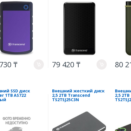
730 ₸
79 420 ₸
80 2
a
a
ний SSD диск
Внешний жесткий диск
Внешни
er 1TB AS722
2,5 2TB Transcend
2,5 2TB
ный
TS2TSJ25C3N
TS2TSJ