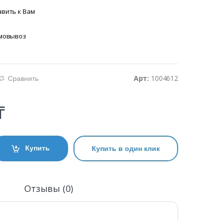
вить к Вам
амовывоз
Арт:
1004612
Сравнить
d
₸
Купить
Купить в один клик
и
Отзывы (0)