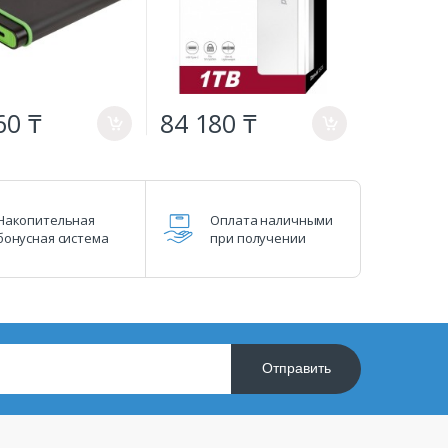
60 ₸
84 180 ₸
a
a
Накопительная
Оплата наличными
бонусная система
при получении
Отправить