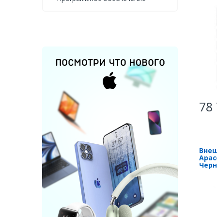
78 
Внеш
Apac
Чер