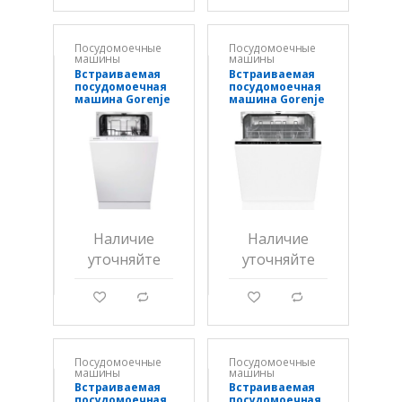
Посудомоечные
Посудомоечные
машины
машины
Встраиваемая
Встраиваемая
посудомоечная
посудомоечная
машина Gorenje
машина Gorenje
GV532E10W
GV642D90
Наличие
Наличие
уточняйте
уточняйте
g
d
g
d
Посудомоечные
Посудомоечные
машины
машины
Встраиваемая
Встраиваемая
посудомоечная
посудомоечная