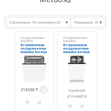
Посудомоечные
Посудомоечные
машины
машины
Встраиваемая
Встраиваемая
посудомоечная
посудомоечная
машина Gorenje
машина Gorenje
GV643E90
GV572D10
214 500 ₸
a
Наличие
уточняйте
g
d
g
d