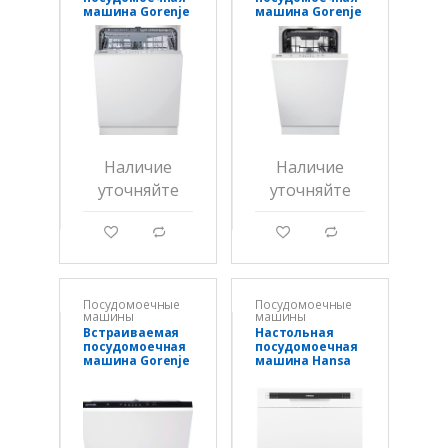
машина Gorenje
машина Gorenje
GV620D17S
GV520E10S
Наличие
Наличие
уточняйте
уточняйте
g
d
g
d
Посудомоечные
Посудомоечные
машины
машины
Встраиваемая
Настольная
посудомоечная
посудомоечная
машина Gorenje
машина Hansa
GV520E15
ZWM536WH