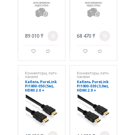
89 010 ₸
68 470 ₸
a
a
g
d
g
d
Коннекторы, патч-
Коннекторы, патч-
панели
панели
Кабель PureLink
Кабель PureLink
PI1000-050 (5м),
PI1000-030 (3,0м),
HDMI 2.0 +
HDMI 2.0 +
Ethernet
Ethernet