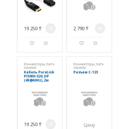
19 250 ₸
2 790 ₸
a
a
g
d
g
d
Коннекторы, патч-
Коннекторы, патч-
панели
панели
Кабель PureLink
Разъем С-123
PI5000-020, DP
(4K@60Hz), 2м
19 250 ₸
a
Цену