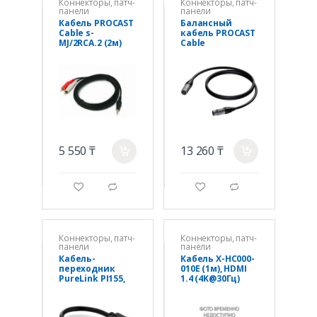
Коннекторы, патч-
Коннекторы, патч-
панели
панели
Кабель PROCAST
Балансный
Cable s-
кабель PROCAST
MJ/2RCA.2 (2м)
Cable
XLR(f)/XLR(m).2.5,
2,5 метра
5 550 ₸
13 260 ₸
a
a
g
d
g
d
Коннекторы, патч-
Коннекторы, патч-
панели
панели
Кабель-
Кабель X-HC000-
переходник
010E (1м), HDMI
PureLink PI155,
1.4 (4K@30Гц)
DP(m) на HDMI(f)
8544429007