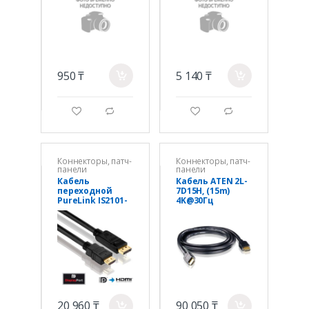
е
950 ₸
5 140 ₸
a
a
g
d
g
d
Коннекторы, патч-
Коннекторы, патч-
панели
панели
Кабель
Кабель ATEN 2L-
переходной
7D15H, (15m)
PureLink IS2101-
4K@30Гц
015 Premium
+Ethernet
Active 4K mini
DisplayPort /
HDMI Cable –
1.50m, Black
20 960 ₸
90 050 ₸
a
a