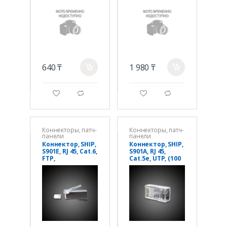
многожильный
(фиолетовый)
640 ₸
1 980 ₸
a
a
g
d
g
d
Коннекторы, патч-
Коннекторы, патч-
панели
панели
Коннектор, SHIP,
Коннектор, SHIP,
S901E, RJ 45, Cat.6,
S901A, RJ 45,
FTP,
Cat.5e, UTP, (100
Экранированны
штук в пакете),
й, (100 штук в
шт.
пакете), шт.