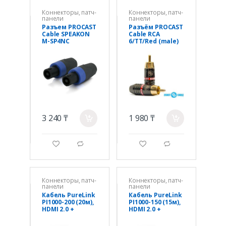
Коннекторы, патч-
Коннекторы, патч-
панели
панели
Разъем PROCAST
Разъём PROCAST
Cable SPEAKON
Cable RCA
M-SP4NC
6/TT/Red (male)
3 240 ₸
1 980 ₸
a
a
g
d
g
d
Коннекторы, патч-
Коннекторы, патч-
панели
панели
Кабель PureLink
Кабель PureLink
PI1000-200 (20м),
PI1000-150 (15м),
HDMI 2.0 +
HDMI 2.0 +
Ethernet
Ethernet