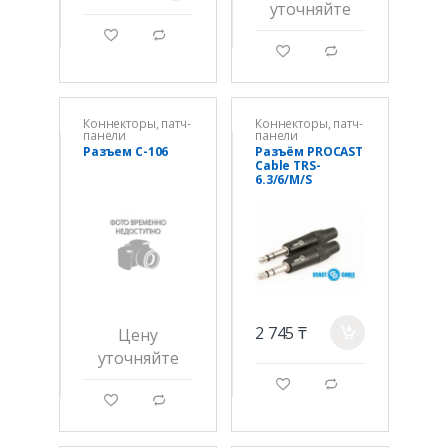
уточняйте
g
d
g
d
Коннекторы, патч-
Коннекторы, патч-
панели
панели
Разъем С-106
Разъём PROCAST
Cable TRS-
6.3/6/M/S
(Stereo)
2 745 ₸
Цену
a
уточняйте
g
d
g
d