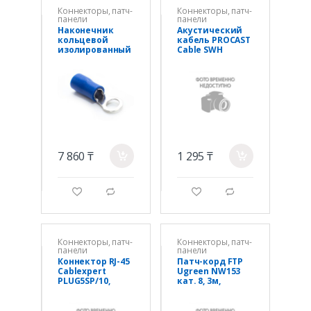
Коннекторы, патч-
Коннекторы, патч-
панели
панели
Наконечник
Акустический
кольцевой
кабель PROCAST
изолированный
Cable SWH
Deluxe RV2-6 (500
18.OFC.0,824
штук в
упаковке)
7 860 ₸
1 295 ₸
a
a
g
d
g
d
Коннекторы, патч-
Коннекторы, патч-
панели
панели
Коннектор RJ-45
Патч-корд FTP
Cablexpert
Ugreen NW153
PLUG5SP/10,
кат. 8, 3м,
Cat.5, UTP, (в
черный
пакете 10 штук),
экранированны