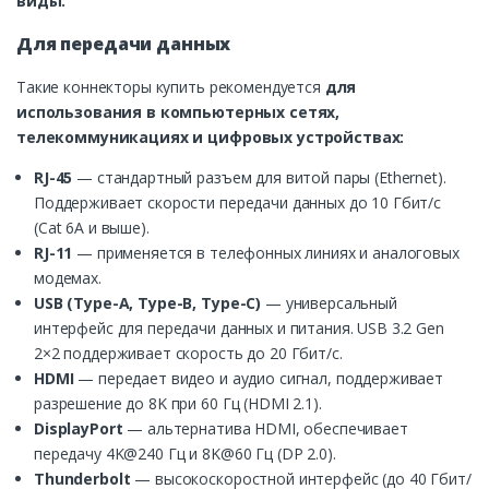
виды:
Для передачи данных
Такие коннекторы купить рекомендуется
для
использования в компьютерных сетях,
телекоммуникациях и цифровых устройствах:
RJ-45
— стандартный разъем для витой пары (Ethernet).
Поддерживает скорости передачи данных до 10 Гбит/с
(Cat 6A и выше).
RJ-11
— применяется в телефонных линиях и аналоговых
модемах.
USB (Type-A, Type-B, Type-C)
— универсальный
интерфейс для передачи данных и питания. USB 3.2 Gen
2×2 поддерживает скорость до 20 Гбит/с.
HDMI
— передает видео и аудио сигнал, поддерживает
разрешение до 8K при 60 Гц (HDMI 2.1).
DisplayPort
— альтернатива HDMI, обеспечивает
передачу 4K@240 Гц и 8K@60 Гц (DP 2.0).
Thunderbolt
— высокоскоростной интерфейс (до 40 Гбит/