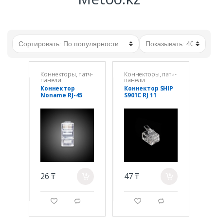
Коннекторы, патч-
Коннекторы, патч-
панели
панели
Коннектор
Коннектор SHIP
Noname RJ-45
S901С RJ 11
26 ₸
47 ₸
a
a
g
d
g
d