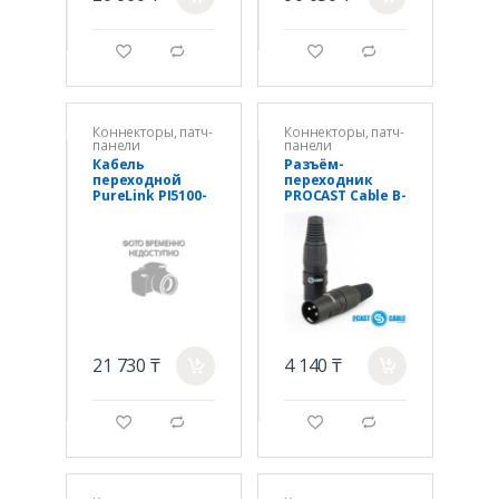
g
d
g
d
Коннекторы, патч-
Коннекторы, патч-
панели
панели
Кабель
Разъём-
переходной
переходник
PureLink PI5100-
PROCAST Cable B-
010, DP to HDMI,
XLRf/RCAf
1м
21 730 ₸
4 140 ₸
a
a
g
d
g
d