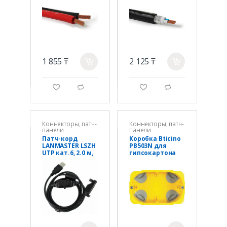
1 855 ₸
2 125 ₸
a
a
g
d
g
d
Коннекторы, патч-
Коннекторы, патч-
панели
панели
Патч-корд
Коробка Bticino
LANMASTER LSZH
PB503N для
UTP кат.6, 2.0 м,
гипсокартона
серый LANPC45
3М