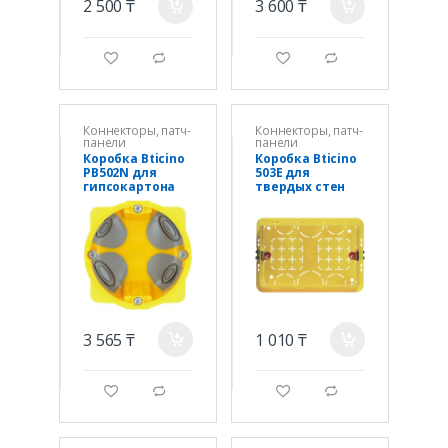
2 500 ₸
3 600 ₸
a
a
g
d
g
d
Коннекторы, патч-
Коннекторы, патч-
панели
панели
Коробка Bticino
Коробка Bticino
PB502N для
503E для
гипсокартона
твердых стен
2М
(107х73х50)
3 565 ₸
1 010 ₸
a
a
g
d
g
d