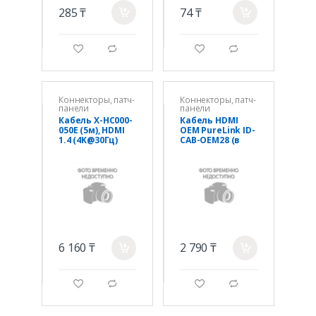
285 ₸
74 ₸
a
a
g
d
g
d
Коннекторы, патч-
Коннекторы, патч-
панели
панели
Кабель X-HC000-
Кабель HDMI
050E (5м), HDMI
OEM PureLink ID-
1.4 (4K@30Гц)
CAB-OEM28 (в
метрах)
6 160 ₸
2 790 ₸
a
a
g
d
g
d