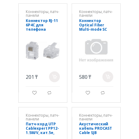
Коннекторы, патч-
Коннекторы, патч-
панели
панели
Коннектор RJ-11
Коннектор
6P4C для
Optical Fiber
телефона
Multi-mode SC
Dan-Chief DC101-
SC
201 ₸
580 ₸
a
a
g
d
g
d
Коннекторы, патч-
Коннекторы, патч-
панели
панели
Патч-корд UTP
Акустический
Cablexpert PP12-
кабель PROCAST
1.5M/V, кат.5e,
Cable SJB
1.5м, литой,
17.OFC.1,045