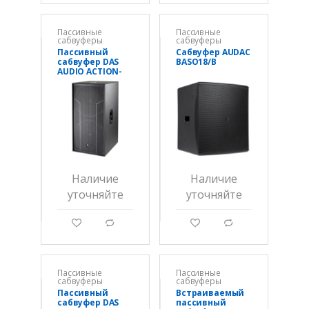
Пассивные
Пассивные
сабвуферы
сабвуферы
Пассивный
Сабвуфер AUDAC
сабвуфер DAS
BASO18/B
AUDIO ACTION-
S218
Наличие
Наличие
уточняйте
уточняйте
g
d
g
d
Пассивные
Пассивные
сабвуферы
сабвуферы
Пассивный
Встраиваемый
сабвуфер DAS
пассивный