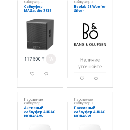
сабвуферы
сабвуферы
Сабвуфер
Beolab 28 Woofer
MAGaudio ZS15
Silver
117 600 ₸
a
Наличие
уточняйте
g
d
g
d
Пассивные
Пассивные
сабвуферы
сабвуферы
Активный
Пассивный
сабвуфер AUDAC
сабвуфер AUDAC
NOBA8A/W
NOBA8/W