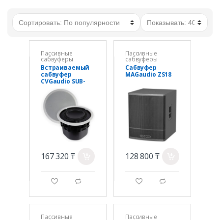
Пассивные
Пассивные
сабвуферы
сабвуферы
Встраиваемый
Сабвуфер
сабвуфер
MAGaudio ZS18
CVGaudio SUB-
S8T 80W(100V)
167 320 ₸
128 800 ₸
a
a
g
d
g
d
Пассивные
Пассивные