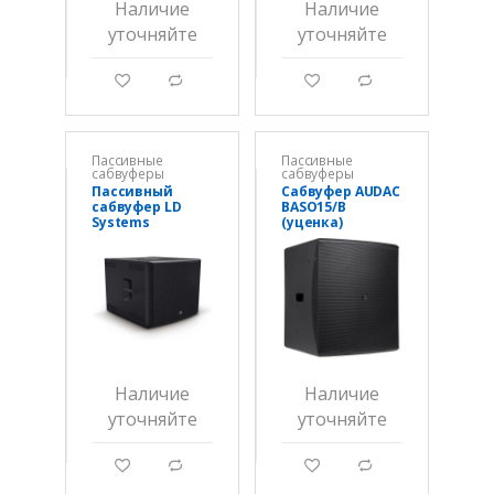
Наличие
Наличие
уточняйте
уточняйте
g
d
g
d
Пассивные
Пассивные
сабвуферы
сабвуферы
Пассивный
Сабвуфер AUDAC
сабвуфер LD
BASO15/B
Systems
(уценка)
LDESUB18G3
Наличие
Наличие
уточняйте
уточняйте
g
d
g
d