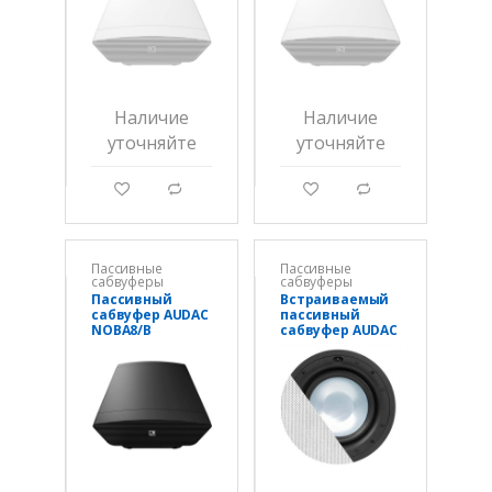
Наличие
Наличие
уточняйте
уточняйте
g
d
g
d
Пассивные
Пассивные
сабвуферы
сабвуферы
Пассивный
Встраиваемый
сабвуфер AUDAC
пассивный
NOBA8/B
сабвуфер AUDAC
CELO8SI/W