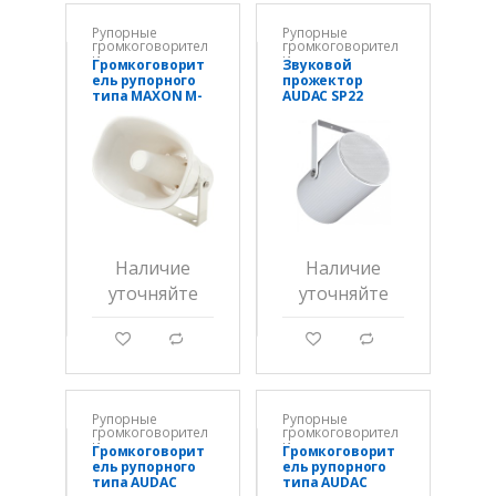
Рупорные
Рупорные
громкоговорител
громкоговорител
и
и
Громкоговорит
Звуковой
ель рупорного
прожектор
типа MAXON M-
AUDAC SP22
711
Наличие
Наличие
уточняйте
уточняйте
g
d
g
d
Рупорные
Рупорные
громкоговорител
громкоговорител
и
и
Громкоговорит
Громкоговорит
ель рупорного
ель рупорного
типа AUDAC
типа AUDAC