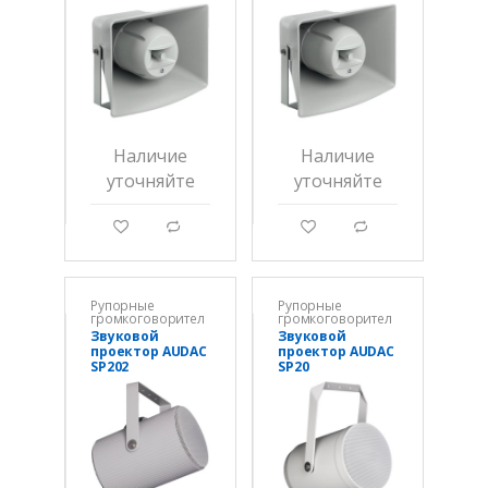
CHA530
CHA660
Наличие
Наличие
уточняйте
уточняйте
g
d
g
d
Рупорные
Рупорные
громкоговорител
громкоговорител
и
и
Звуковой
Звуковой
проектор AUDAC
проектор AUDAC
SP202
SP20