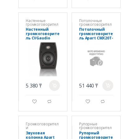
Настенные
Потолочные
громкоговорител
громкоговорител
и
и
Настенный
Потолочный
громкоговорите
громкоговорите
ль CVGaudio
ль Apart CMX20T-
OSR508TBL,
BL Black
32W(100V), IP65
5 380 ₸
51 440 ₸
a
a
g
d
g
d
Громкоговорител
Рупорные
и
громкоговорител
и
Звуковая
Рупорный
колонна Apart
громкоговорите