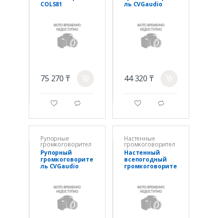
COLS81
ль CVGaudio
HPA30T
75 270 ₸
44 320 ₸
a
a
g
d
g
d
Рупорные
Настенные
громкоговорител
громкоговорител
и
и
Рупорный
Настенный
громкоговорите
всепогодный
ль CVGaudio
громкоговорите
HPA15T
ль CMX Audio
WSK-640CSIP,
40W(100V)