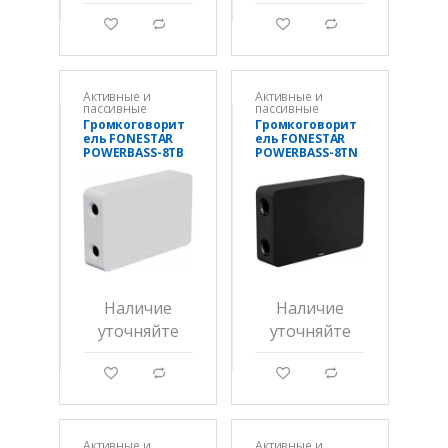
g
d
g
d
Активные и
Активные и
пассивные
пассивные
громкоговорител
громкоговорител
Громкоговорит
Громкоговорит
и
и
ель FONESTAR
ель FONESTAR
POWERBASS-8TB
POWERBASS-8TN
Наличие
Наличие
уточняйте
уточняйте
g
d
g
d
Активные и
Активные и