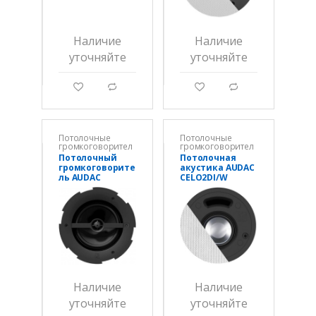
Наличие
Наличие
уточняйте
уточняйте
g
d
g
d
Потолочные
Потолочные
громкоговорител
громкоговорител
и
и
Потолочный
Потолочная
громкоговорите
акустика AUDAC
ль AUDAC
CELO2DI/W
CALI660II/W
Наличие
Наличие
уточняйте
уточняйте