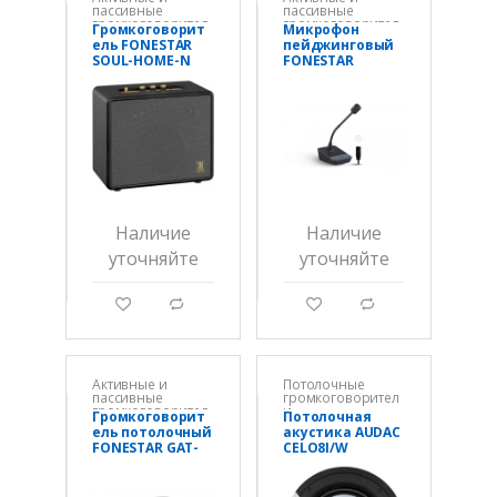
пассивные
пассивные
громкоговорител
громкоговорител
Громкоговорит
Микрофон
и
и
ель FONESTAR
пейджинговый
SOUL-HOME-N
FONESTAR
MICSET-D32XLR
Наличие
Наличие
уточняйте
уточняйте
g
d
g
d
Активные и
Потолочные
пассивные
громкоговорител
громкоговорител
и
Громкоговорит
Потолочная
и
ель потолочный
акустика AUDAC
FONESTAR GAT-
CELO8I/W
501-EN