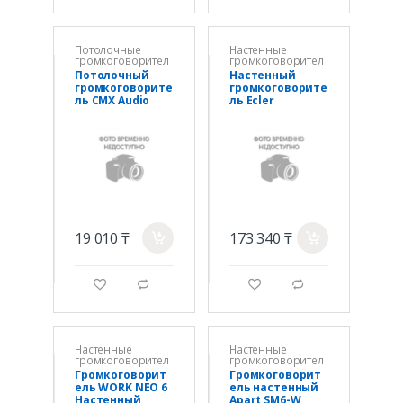
Потолочные
Настенные
громкоговорител
громкоговорител
и
и
Потолочный
Настенный
громкоговорите
громкоговорите
ль CMX Audio
ль Ecler
CSK-613HTM,
AUDEO106BK
30W(100V),
(Комп.2шт-1
6,5"+1"
место).
30W(100V)
19 010 ₸
173 340 ₸
a
a
g
d
g
d
Настенные
Настенные
громкоговорител
громкоговорител
и
и
Громкоговорит
Громкоговорит
ель WORK NEO 6
ель настенный
Настенный
Apart SM6-W