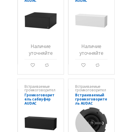
AUDAC
AUDAC
ARCHI10X/OB
ARCHI210/W
Наличие
Наличие
уточняйте
уточняйте
g
d
g
d
Встраиваемые
Встраиваемые
громкоговорител
громкоговорител
и
и
Громкоговорит
Встраиваемый
ель сабвуфер
громкоговорите
AUDAC
ль AUDAC
ARCHI210/B
CALI424II/W