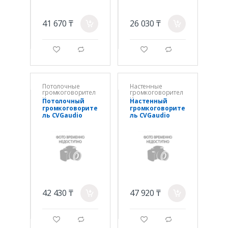
41 670 ₸
26 030 ₸
a
a
g
d
g
d
Потолочные
Настенные
громкоговорител
громкоговорител
и
и
Потолочный
Настенный
громкоговорите
громкоговорите
ль CVGaudio
ль CVGaudio
CRH608T
ODF416TBl
42 430 ₸
47 920 ₸
a
a
g
d
g
d