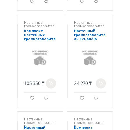
g
d
g
d
Настенные
Настенные
громкоговорител
громкоговорител
и
и
Комплект
Настенный
настенных
громкоговорите
громкоговорите
ль CVGaudio
лей WORK NEO 6
WPA10TW
WHITE (Цена за 2
шт), 32W(100V) /
60W(8 OHm)
105 350 ₸
24 270 ₸
a
a
g
d
g
d
Настенные
Настенные
громкоговорител
громкоговорител
и
и
Настенный
Комплект