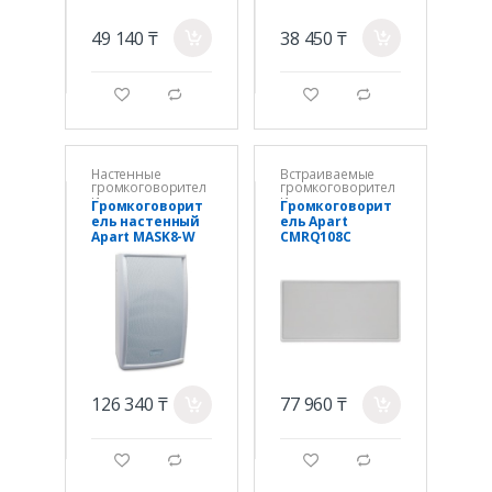
49 140 ₸
38 450 ₸
a
a
g
d
g
d
Настенные
Встраиваемые
громкоговорител
громкоговорител
и
и
Громкоговорит
Громкоговорит
ель настенный
ель Apart
Apart MASK8-W
CMRQ108C
Встраиваемый
126 340 ₸
77 960 ₸
a
a
g
d
g
d