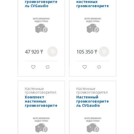
громкоговорите
настенных
ль CVGaudio
громкоговорите
ODF416TW
лей WORK NEO 6
BLACK (Цена за 2
шт), 32W(100V) /
60W(8 OHm)
47 920 ₸
105 350 ₸
a
a
g
d
g
d
Настенные
Настенные
громкоговорител
громкоговорител
и
и
Комплект
Настенный
настенных
громкоговорите
громкоговорите
ль CVGaudio
лей WORK NEO 4
ODF408TW
BLACK (Цена за 2
шт), 16Вт(100V) /
30W(8 Om)