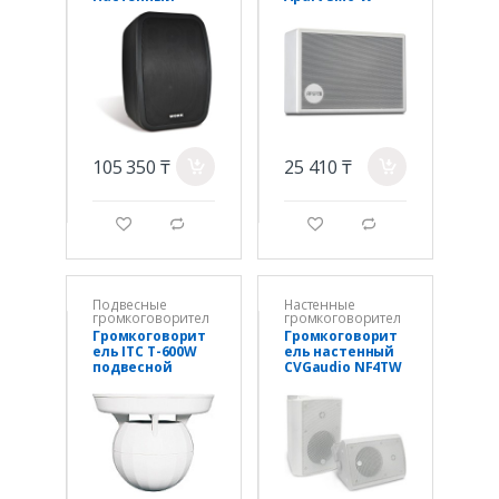
Black 2шт
105 350 ₸
25 410 ₸
a
a
g
d
g
d
Подвесные
Настенные
громкоговорител
громкоговорител
и
и
Громкоговорит
Громкоговорит
ель ITC T-600W
ель настенный
подвесной
CVGaudio NF4TW