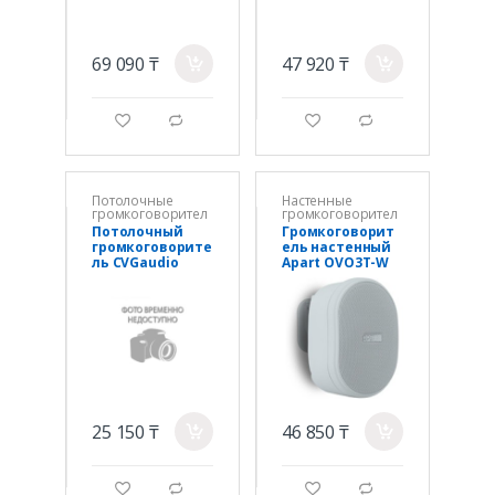
69 090 ₸
47 920 ₸
a
a
g
d
g
d
Потолочные
Настенные
громкоговорител
громкоговорител
и
и
Потолочный
Громкоговорит
громкоговорите
ель настенный
ль CVGaudio
Apart OVO3T-W
CR5TE, 6W(100V)
25 150 ₸
46 850 ₸
a
a
g
d
g
d