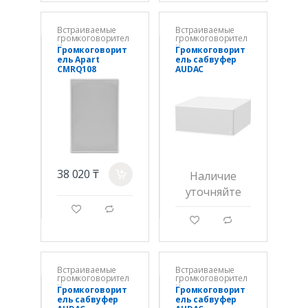
Встраиваемые
Встраиваемые
громкоговорител
громкоговорител
и
и
Громкоговорит
Громкоговорит
ель Apart
ель сабвуфер
CMRQ108
AUDAC
Встраиваемый
ARCHI10X/W
38 020 ₸
a
Наличие
уточняйте
g
d
g
d
Встраиваемые
Встраиваемые
громкоговорител
громкоговорител
и
и
Громкоговорит
Громкоговорит
ель сабвуфер
ель сабвуфер