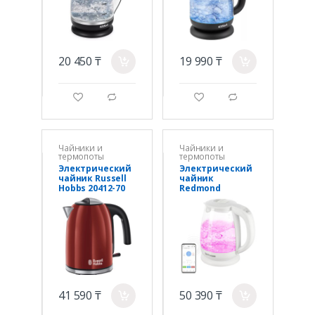
20 450 ₸
19 990 ₸
a
a
g
d
g
d
Чайники и
Чайники и
термопоты
термопоты
Электрический
Электрический
чайник Russell
чайник
Hobbs 20412-70
Redmond
SkyKettle RK-
G211S
41 590 ₸
50 390 ₸
a
a