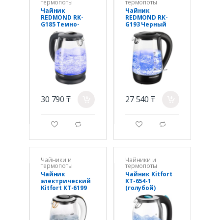
термопоты
термопоты
Чайник
Чайник
REDMOND RK-
REDMOND RK-
G185 Темно-
G193 Черный
серый
30 790 ₸
27 540 ₸
a
a
g
d
g
d
Чайники и
Чайники и
термопоты
термопоты
Чайник
Чайник Kitfort
электрический
КТ-654-1
Kitfort КТ-6199
(голубой)