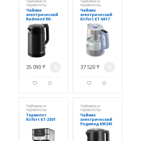
Чайники и
Чайники и
термопоты
термопоты
Чайник
Чайник
электрический
электрический
Redmond RK-
Kitfort КТ-6617
M158 Черный
35 090 ₸
37 520 ₸
a
a
g
d
g
d
Чайники и
Чайники и
термопоты
термопоты
Термопот
Чайник
Kitfort КТ-2501
электрический
Редмонд KM245
Черный