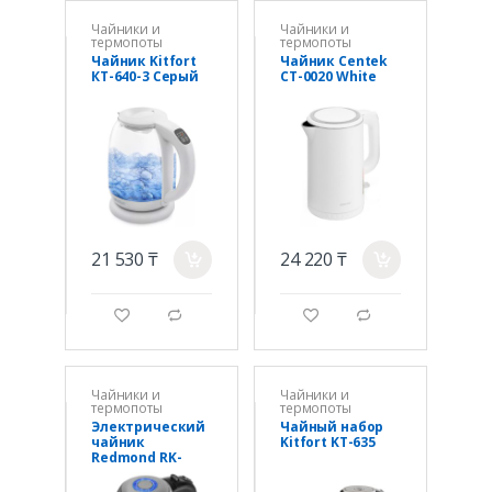
Чайники и
Чайники и
термопоты
термопоты
Чайник Kitfort
Чайник Centek
КТ-640-3 Серый
CT-0020 White
21 530 ₸
24 220 ₸
a
a
g
d
g
d
Чайники и
Чайники и
термопоты
термопоты
Электрический
Чайный набор
чайник
Kitfort KT-635
Redmond RK-
M183