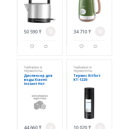
50 590 ₸
34 710 ₸
a
a
g
d
g
d
Чайники и
Чайники и
термопоты
термопоты
Диспенсер для
Термос Kitfort
воды Xiaomi
КТ-1220
Instant Hot
Water Dispenser
Белый
44 660 ₸
10 020 ₸
a
a