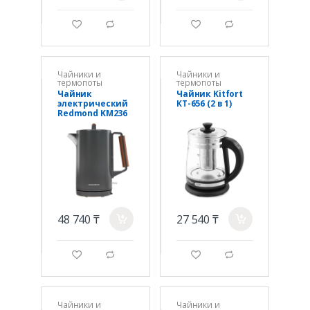
g
d
g
d
Чайники и
Чайники и
термопоты
термопоты
Чайник
Чайник Kitfort
электрический
КТ-656 (2 в 1)
Redmond KM236
Серый
48 740 ₸
27 540 ₸
a
a
g
d
g
d
Чайники и
Чайники и