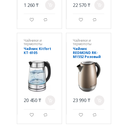
1 260 ₸
22 570 ₸
a
a
g
d
g
d
Чайники и
Чайники и
термопоты
термопоты
Чайник Kitfort
Чайник
КТ-6105
REDMOND RK-
M1552 Розовый
20 450 ₸
23 990 ₸
a
a
g
d
g
d