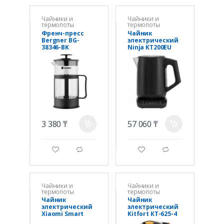
Чайники и
Чайники и
термопоты
термопоты
Френч-пресс
Чайник
Bergner BG-
электрический
38346-BK
Ninja KT200EU
черный
3 380 ₸
57 060 ₸
a
a
g
d
g
d
Чайники и
Чайники и
термопоты
термопоты
Чайник
Чайник
электрический
электрический
Xiaomi Smart
Kitfort КТ-625-4
Kettle 2 Pro
желтый