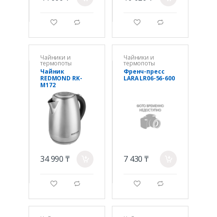
g
d
g
d
Чайники и
Чайники и
термопоты
термопоты
Чайник
Френч-пресс
REDMOND RK-
LARA LR06-56-600
M172
34 990 ₸
7 430 ₸
a
a
g
d
g
d