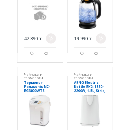
42 890 ₸
19 990 ₸
a
a
g
d
g
d
Чайники и
Чайники и
термопоты
термопоты
Термопот
AENO Electric
Panasonic NC-
Kettle EK2: 1850-
EG3000WTS
2200W, 1.5L, Strix,
Double-walls,
Non-heating
body, Auto Power
Off, Dry tank
Protection