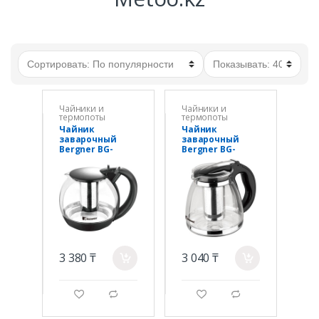
Чайники и
Чайники и
термопоты
термопоты
Чайник
Чайник
заварочный
заварочный
Bergner BG-
Bergner BG-
38348-BK
38347-BK
3 380 ₸
3 040 ₸
a
a
g
d
g
d