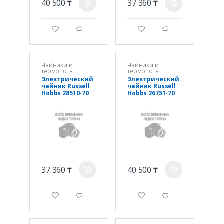
40 500 ₸
37 360 ₸
a
a
g
d
g
d
Чайники и
Чайники и
термопоты
термопоты
Электрический
Электрический
чайник Russell
чайник Russell
Hobbs 28510-70
Hobbs 26751-70
жасмин
бежевый
37 360 ₸
40 500 ₸
a
a
g
d
g
d