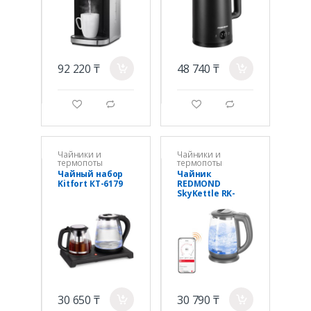
92 220 ₸
48 740 ₸
a
a
g
d
g
d
Чайники и
Чайники и
термопоты
термопоты
Чайный набор
Чайник
Kitfort КТ-6179
REDMOND
SkyKettle RK-
G214S Темно-
серый
30 650 ₸
30 790 ₸
a
a