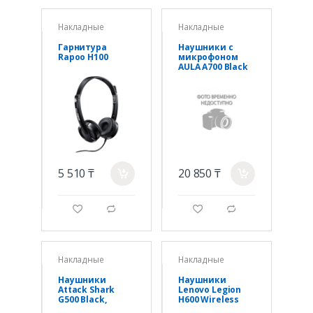
Накладные
Накладные
Гарнитура
Наушники с
Rapoo H100
микрофоном
AULA A700 Black
& Gray, ANC,
50mm,1500mAh,
BT/2.4/Type-C
5 510 ₸
20 850 ₸
a
a
g
d
g
d
Накладные
Накладные
Наушники
Наушники
Attack Shark
Lenovo Legion
G500 Black,
H600 Wireless
Bluetooth
Gaming Headset