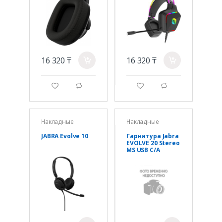
16 320 ₸
16 320 ₸
a
a
g
d
g
d
Накладные
Накладные
JABRA Evolve 10
Гарнитура Jabra
EVOLVE 20 Stereo
MS USB C/A
adapter