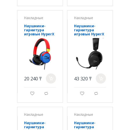
Накладные
Накладные
Наушники-
Наушники-
гарнитура
гарнитура
игровые HyperX
игровые HyperX
7G8F3AA Cloud
519T1AA Cloud
Mini красно-
Stinger 2 Wired
синий
20 240 ₸
43 320 ₸
a
a
g
d
g
d
Накладные
Накладные
Наушники-
Наушники-
гарнитура
гарнитура