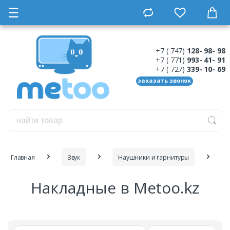
☰
+7 ( 747)
128- 98- 98
+7 ( 771)
993- 41- 91
+7 ( 727)
339- 10- 69
заказать звонок
Главная
Звук
Наушники и гарнитуры
Накладные в Metoo.kz