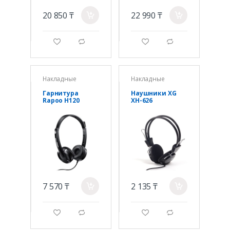
20 850 ₸
22 990 ₸
a
a
g
d
g
d
Накладные
Накладные
Гарнитура
Наушники XG
Rapoo H120
XH-626
7 570 ₸
2 135 ₸
a
a
g
d
g
d