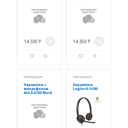
BT/2.4G/Wired,
BT/2.4G/Wired,
1000mAh, RGB
1000mAh, RGB
14 330 ₸
14 350 ₸
a
a
g
d
g
d
Накладные
Накладные
Наушники с
Наушники
микрофоном
Logitech H340
AULA A700 Black
& Red, ANC,
50mm,1500mAh,
BT/2.4/Type-C