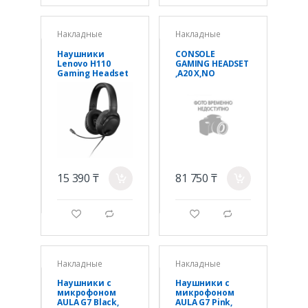
Накладные
Накладные
Наушники
CONSOLE
Lenovo H110
GAMING HEADSET
Gaming Headset
,A20 X,NO
LANG,WHITE,E
MEA28i-935,N/A
939002253
15 390 ₸
81 750 ₸
a
a
g
d
g
d
Накладные
Накладные
Наушники с
Наушники с
микрофоном
микрофоном
AULA G7 Black,
AULA G7 Pink,