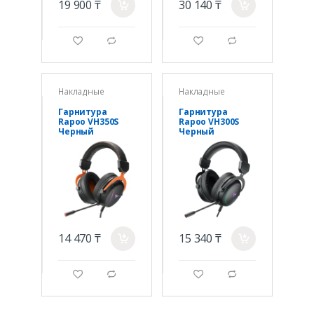
19 900 ₸
30 140 ₸
a
a
g
d
g
d
Накладные
Накладные
Гарнитура
Гарнитура
Rapoo VH350S
Rapoo VH300S
Черный
Черный
14 470 ₸
15 340 ₸
a
a
g
d
g
d