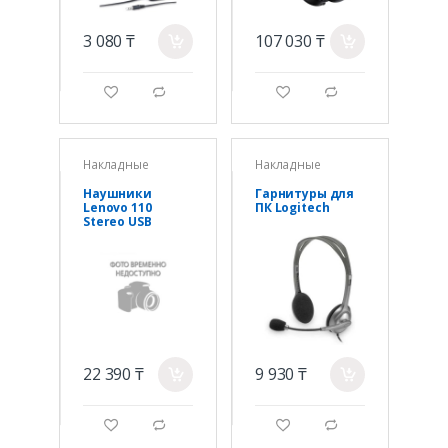
3 080 ₸
107 030 ₸
a
a
g
d
g
d
Накладные
Накладные
Наушники
Гарнитуры для
Lenovo 110
ПК Logitech
Stereo USB
Headphones
22 390 ₸
9 930 ₸
a
a
g
d
g
d