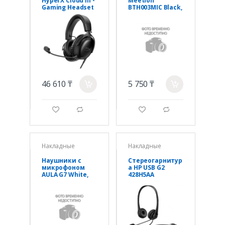
HyperX Cloud III -
Meetion
Gaming Headset
BTH003MIC Black,
(Black) 727A8AA
40mm Drivers,
20~20,000Hz,
116±3db, BT5.3
46 610 ₸
5 750 ₸
a
a
g
d
g
d
Накладные
Накладные
Наушники с
Стереогарнитур
микрофоном
а HP USB G2
AULA G7 White,
428H5AA
BT/2.4G/Wired,
1000mAh, RGB