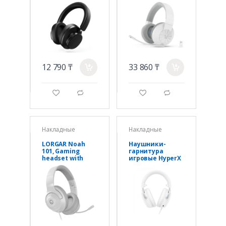
5.3/3.5mm, 40mm
Stingray
Driver, 210g, ANC,
Hi-Res
12 790 ₸
33 860 ₸
a
a
g
d
g
d
Накладные
Накладные
LORGAR Noah
Наушники-
101, Gaming
гарнитура
headset with
игровые HyperX
microphone,
BS7C1AA Cloud III
3.5mm jack
белый
connection,
cable length 2m,
foldable design,
PU leather ear
pads, size:
185*195*80mm,
0.245kg, white