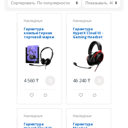
Накладные
Накладные
Гарнитура
Гарнитура
компьютерная
HyperX Cloud III -
торговой марки
Gaming Headset
Qbyte HDS-02KZ
(Red) 727A9AA
USB2.0б 1,8
метра
4 560 ₸
46 240 ₸
a
a
g
d
g
d
Накладные
Накладные
Гарнитура
Гарнитура