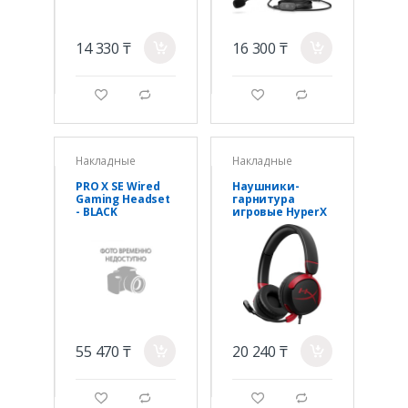
14 330 ₸
16 300 ₸
a
a
g
d
g
d
Накладные
Накладные
PRO X SE Wired
Наушники-
Gaming Headset
гарнитура
- BLACK
игровые HyperX
981001470
7G8F4AA Cloud
Mini черный
55 470 ₸
20 240 ₸
a
a
g
d
g
d