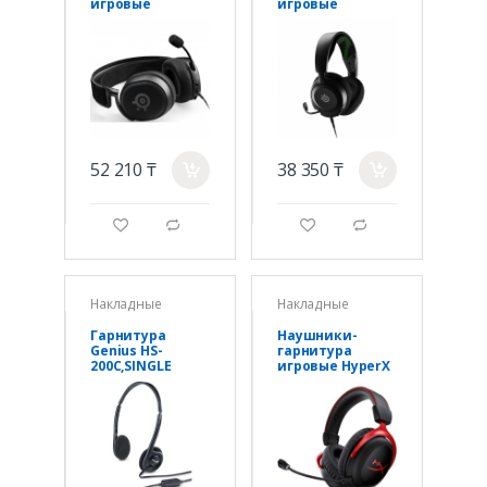
игровые
игровые
SteelSeries
SteelSeries
Arctis Prime
Arctis Nova 1X
61487 черный
61616 черный
52 210 ₸
38 350 ₸
a
a
g
d
g
d
Накладные
Накладные
Гарнитура
Наушники-
Genius HS-
гарнитура
200C,SINGLE
игровые HyperX
Cloud Alpha
4P5D4AA
Wireless черный