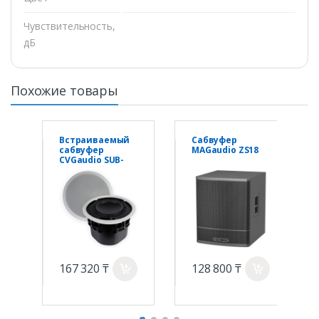
Чувствительность,
дБ
Похожие товары
Встраиваемый
Сабвуфер
сабвуфер
MAGaudio ZS18
CVGaudio SUB-
S8T 80W(100V)
167 320 ₸
128 800 ₸
a
a