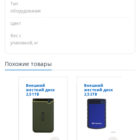
Тип
оборудования
Цвет
Вес с
упаковкой, кг
Похожие товары
Внешний
Внешний
жесткий диск
жесткий диск
2,5 1TB
2,5 2TB
Transcend
Transcend
TS1TSJ25M3G
TS2TSJ25H3B