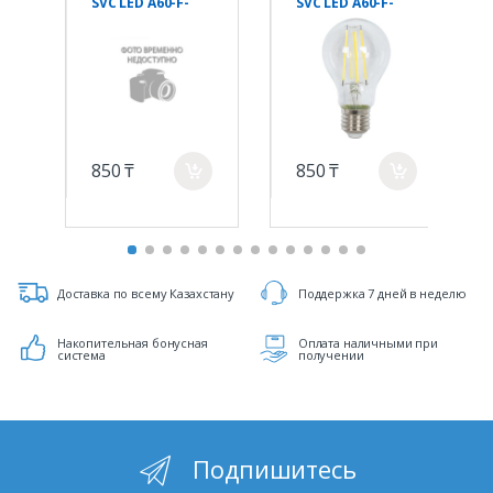
SVC LED A60-F-
SVC LED A60-F-
12W-E27-4000K
12W-E27-3000K
Нейтральный
Тёплый Серия
Серия 360°
360°
850 ₸
850 ₸
a
a
Доставка по всему Казахстану
Поддержка 7 дней в неделю
Накопительная бонусная
Оплата наличными при
система
получении
Подпишитесь