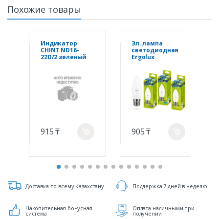
Похожие товары
Индикатор
Эл. лампа
CHINT ND16-
светодиодная
22D/2 зеленый
Ergolux
AC/DC230В
C35/4500K/E27/9В
т, Холодный
915 ₸
905 ₸
a
a
Доставка по всему Казахстану
Поддержка 7 дней в неделю
Накопительная бонусная
Оплата наличными при
система
получении