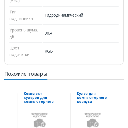
(мес.)
Тип
Гидродинамический
подшипника
Уровень шума,
30.4
дБ
Цвет
RGB
подсветки
Похожие товары
Комплект
Кулер для
кулеров для
компьютерного
компьютерного
корпуса
корпуса Formula
Thermaltake
V AIR BRIDGE
Pure Duo 14 ARGB
PLUS BK - 3 в1
Sync Radiator
Fan (2-Fan Pack)
White