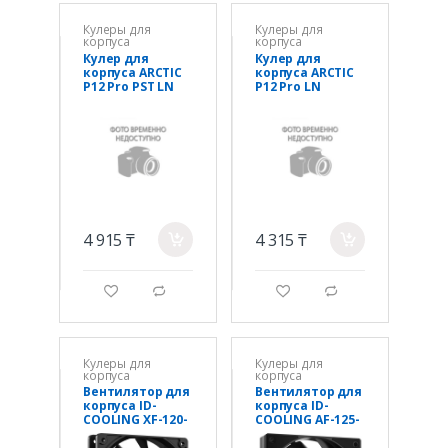
Кулеры для
Кулеры для
корпуса
корпуса
Кулер для
Кулер для
корпуса ARCTIC
корпуса ARCTIC
P12 Pro PST LN
P12 Pro LN
(Black),
(Black),
ACFAN00343A,
ACFAN00348A,
12cm, PWM 600-
12cm, PWM 450-
3000rpm, 4Pin,
2000rpm, 4Pin,
Fluid
Hydrodynamic
4 915 ₸
4 315 ₸
a
a
g
d
g
d
Кулеры для
Кулеры для
корпуса
корпуса
Вентилятор для
Вентилятор для
корпуса ID-
корпуса ID-
COOLING XF-120-
COOLING AF-125-
K
K