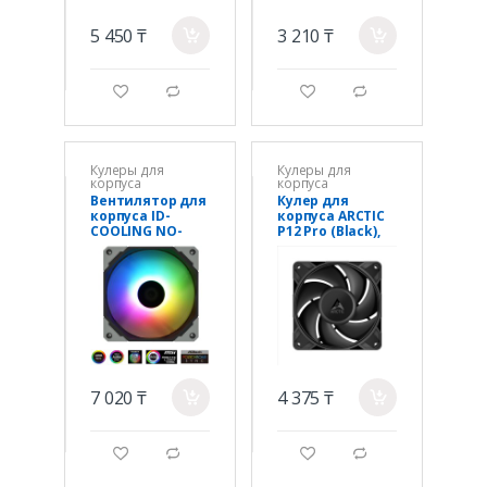
5 450 ₸
3 210 ₸
a
a
g
d
g
d
Кулеры для
Кулеры для
корпуса
корпуса
Вентилятор для
Кулер для
корпуса ID-
корпуса ARCTIC
COOLING NO-
P12 Pro (Black),
12015-XT ARGB
ACFAN00305A,
12cm, 600-
3000rpm, 4Pin,
Fluid Dyn.
7 020 ₸
4 375 ₸
a
a
g
d
g
d