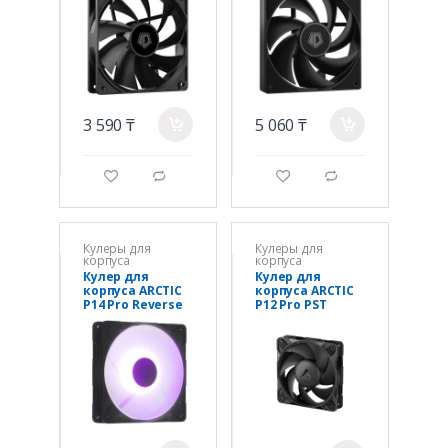
3 590 ₸
5 060 ₸
a
a
g
d
g
d
Кулеры для
Кулеры для
корпуса
корпуса
Кулер для
Кулер для
корпуса ARCTIC
корпуса ARCTIC
P14 Pro Reverse
P12 Pro PST
ARGB (Black),
(Black),
ACFAN00323A,
ACFAN00306A,
14cm, 400-
12cm, PWM 600-
2500rpm, 4Pin,
3000rpm, 4Pin,
Fluid
Fluid Dyn.