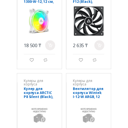
1300-W-12, 12 см,
F12 (Black),
4 pin MOLEX,
ACFAN00201A,
fRGB
12cm, 1350rpm,
3Pin, Fluid
Dynamic
18 500 ₸
2 635 ₸
a
a
g
d
g
d
Кулеры для
Кулеры для
корпуса
корпуса
Кулер для
Вентилятор для
корпуса ARCTIC
корпуса Wintek
P8 Silent (Black),
I-12-W ARGB, 12
ACFAN00152A,
см, 3 pin ARGB + 4
8cm, 1600rpm,
pin PWM, White
3Pin, Fluid
Dynamic Bearing