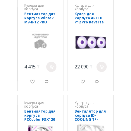
Кулеры для
Кулеры для
корпуса
корпуса
Вентилятор для
Кулер для
корпуса Wintek
корпуса ARCTIC
M9-B-12 PRO
P12 Pro Reverse
ARGB, 12 см, 3 pin
ARGB 3 Pack
ARGB + 4 pin PWM
(Black),
ACFAN00333A,
12cm, 500-
3000rpm, 4Pin
4 415 ₸
22 090 ₸
a
a
g
d
g
d
Кулеры для
Кулеры для
корпуса
корпуса
Вентилятор для
Вентилятор для
корпуса
корпуса ID-
PCCooler F3 X120
COOLING TF-
ARGB WH
12015-W
1x(120x120x25m