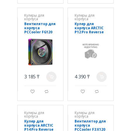
Кулеры для
Кулеры для
корпуса
корпуса
Вентилятор для
Кулер для
корпуса
корпуса ARCTIC
PCCooler FG120
P12 Pro Reverse
ARGB BK
(Black),
1x(120x120x25m
ACFAN00331A,
m) 800-1800 RPM
12cm, 500-
54CFM Black
3000rpm, 4Pin,
Fluid Dyn.
3 185 ₸
4 390 ₸
a
a
g
d
g
d
Кулеры для
Кулеры для
корпуса
корпуса
Кулер для
Вентилятор для
корпуса ARCTIC
корпуса
P14 Pro Reverse
PCCooler F3 X120