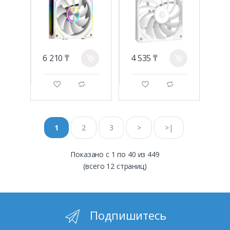
m) 800-1800 RPM
54CFM White
6 210 ₸
4 535 ₸
a
a
g
d
g
d
1
2
3
>
>|
Показано с 1 по 40 из 449
(всего 12 страниц)
Подпишитесь