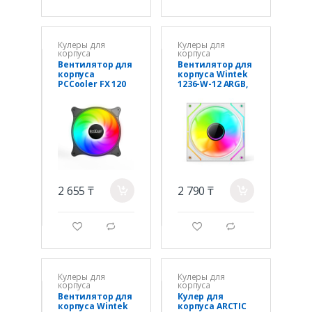
Кулеры для
Кулеры для
корпуса
корпуса
Вентилятор для
Вентилятор для
корпуса
корпуса Wintek
PCCooler FX 120
1236-W-12 ARGB,
ARGB BK
12 см, 3 pin ARGB
1x(120x120x25m
+ 4 pin PWM,
m) 1000-2000 RPM
REVERSE, White
52,79CFM Black
2 655 ₸
2 790 ₸
a
a
g
d
g
d
Кулеры для
Кулеры для
корпуса
корпуса
Вентилятор для
Кулер для
корпуса Wintek
корпуса ARCTIC