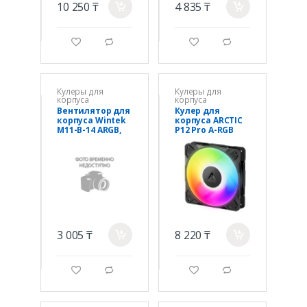
10 250 ₸
4 835 ₸
a
a
g
d
g
d
Кулеры для
Кулеры для
корпуса
корпуса
Вентилятор для
Кулер для
корпуса Wintek
корпуса ARCTIC
M11-B-14 ARGB,
P12 Pro A-RGB
14 см, 6 pin
(Black),
ACFAN00309A,
12cm, 600-
3000rpm, 4Pin,
Fluid Dyn.
3 005 ₸
8 220 ₸
a
a
g
d
g
d