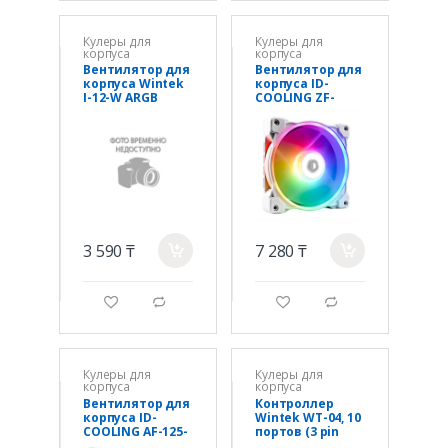
Кулеры для
Кулеры для
корпуса
корпуса
Вентилятор для
Вентилятор для
корпуса Wintek
корпуса ID-
I-12-W ARGB
COOLING ZF-
CONTRARY
12025-ARGB-
BLADES, 12 см, 3
SNOW
pin ARGB + 4 pin
PWM, White
3 590 ₸
7 280 ₸
a
a
g
d
g
d
Кулеры для
Кулеры для
корпуса
корпуса
Вентилятор для
Контроллер
корпуса ID-
Wintek WT-04, 10
COOLING AF-125-
портов (3 pin
K TRIO
ARGB + 4 pin