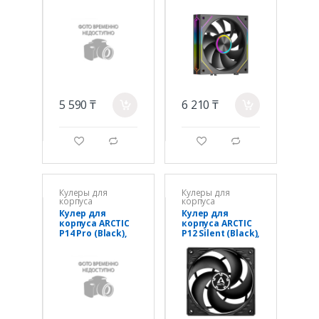
(Black),
ARGB BK
ACFAN00329A,
1x(120x120x25m
14cm, 400-
m) 800-1800 RPM
2500rpm, 4Pin,
54CFM Black
Fluid Dyn.
5 590 ₸
6 210 ₸
a
a
g
d
g
d
Кулеры для
Кулеры для
корпуса
корпуса
Кулер для
Кулер для
корпуса ARCTIC
корпуса ARCTIC
P14 Pro (Black),
P12 Silent (Black),
ACFAN00313A,
ACFAN00130A,
14cm, 400-
12cm, 1050rpm,
2500rpm, 4Pin,
3Pin, Fluid
Fluid Dyn.
Dynamic