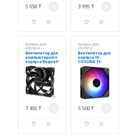
5 050 ₸
3 995 ₸
a
a
g
d
g
d
Кулеры для
Кулеры для
корпуса
корпуса
Вентилятор для
Вентилятор для
компьютерного
корпуса ID-
корпуса Bequiet!
COOLING TF-
Pure Wings 2
12025-PRO-ARGB
92mm PWM
7 450 ₸
5 500 ₸
a
a
g
d
g
d