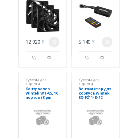
PWM),
беспроводной
пульт
дистанционног
о управления
12 920 ₸
5 140 ₸
a
a
g
d
g
d
Кулеры для
Кулеры для
корпуса
корпуса
Контроллер
Вентилятор для
Wintek WT-05, 10
корпуса Wintek
портов (3 pin
SX-F211-B-12
ARGB + 4 pin
ARGB, 12 см, 3 pin
PWM), пульт д/у
ARGB + 4 pin
PWM, Black (LC
Igloo)