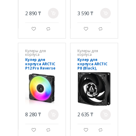
2 890 ₸
3 590 ₸
a
a
g
d
g
d
Кулеры для
Кулеры для
корпуса
корпуса
Кулер для
Кулер для
корпуса ARCTIC
корпуса ARCTIC
P12 Pro Reverse
P8 (Black),
A-RGB (Black),
ACFAN00147A,
ACFAN00322A,
8cm, 3000rpm,
12cm, 600-
3Pin, Fluid
3000rpm, 4Pin,
Dynamic Bearing
Fluid
8 280 ₸
2 635 ₸
a
a
g
d
g
d