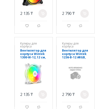
2 135 ₸
2 790 ₸
a
a
g
d
g
d
Кулеры для
Кулеры для
корпуса
корпуса
Вентилятор для
Вентилятор для
корпуса Wintek
корпуса Wintek
1300-W-12, 12 см,
1236-B-12 ARGB,
4 pin MOLEX,
12 см, 3 pin ARGB
fRGB
+ 4 pin PWM,
Black
2 135 ₸
2 790 ₸
a
a
g
d
g
d