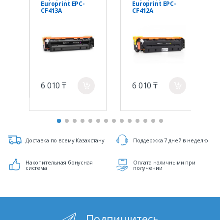
Europrint EPC-
Europrint EPC-
CF413A
CF412A
6 010 ₸
6 010 ₸
a
a
Доставка по всему Казахстану
Поддержка 7 дней в неделю
Накопительная бонусная
Оплата наличными при
система
получении
Подпишитесь