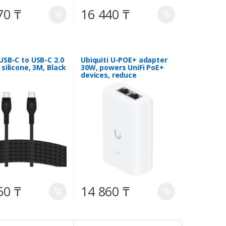
70 ₸
16 440 ₸
a
a
USB-C to USB-C 2.0
Ubiquiti U-POE+ adapter
 silicone, 3M, Black
30W, powers UniFi PoE+
devices, reduce
dependency on PoE
switch power, Contains
RJ45 data input, AC cable
with earth ground, and
PoE+ output
50 ₸
14 860 ₸
a
a