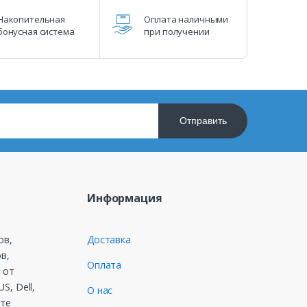
Накопительная
Оплата наличными
бонусная система
при получении
Отправить
Информация
ов,
Доставка
в,
Оплата
 от
S, Dell,
О нас
ете