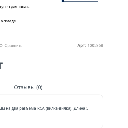
тупен для заказа
на складе
Арт:
1005868
Сравнить
d
₸
и
Отзывы (0)
м на два разъема RCA (вилка-вилка). Длина 5