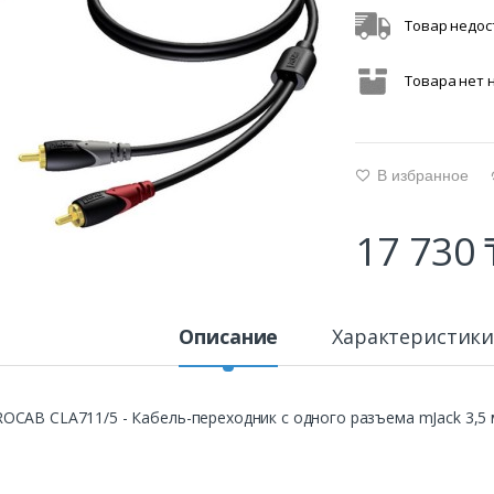
Товар недос
Товара нет 
В избранное
g
17 730 
Описание
Характеристик
OCAB CLA711/5 - Кабель-переходник с одного разъема mJack 3,5 м