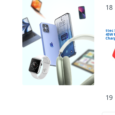
18 
ttec
45W 
Charg
3A C
19 