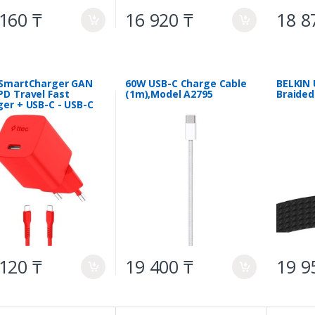
160 ₸
16 920 ₸
18 8
a
a
 SmartCharger GAN
60W USB-C Charge Cable
BELKIN 
PD Travel Fast
(1m),Model A2795
Braided
er + USB-C - USB-C
able Neon Red
120 ₸
19 400 ₸
19 9
a
a