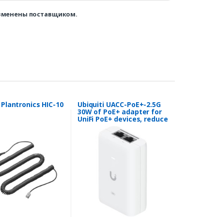
изменены поставщиком.
Plantronics HIC-10
Ubiquiti UACC-PoE+-2.5G
30W of PoE+ adapter for
UniFi PoE+ devices, reduce
dependency on PoE
switch power, and provide
a Multi-Gigabit LAN
connection