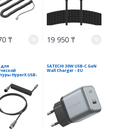
70 ₸
19 950 ₸
a
a
 для
SATECHI 30W USB-C GaN
ческой
Wall Charger - EU
туры HyperX USB-
d 6J679AA черно-