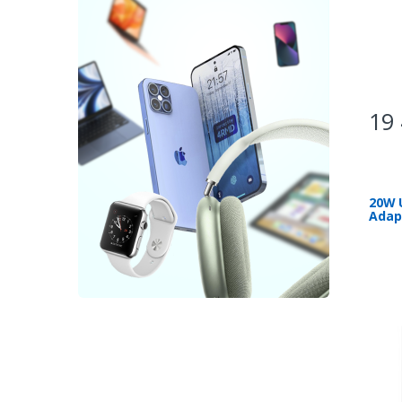
19 
20W 
Adap