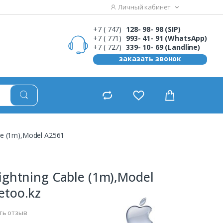
Личный кабинет
+7 ( 747)
128- 98- 98 (SIP)
+7 ( 771)
993- 41- 91 (WhatsApp)
+7 ( 727)
339- 10- 69 (Landline)
заказать звонок
le (1m),Model A2561
ightning Cable (1m),Model
etoo.kz
ть отзыв