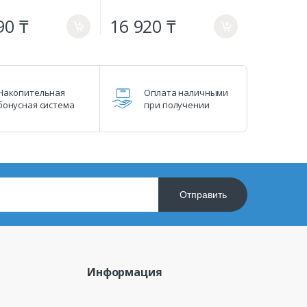
90 ₸
16 920 ₸
a
a
Накопительная
Оплата наличными
бонусная система
при получении
Отправить
Информация