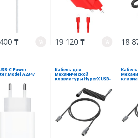
400 ₸
19 120 ₸
18 8
a
a
USB-C Power
Кабель для
Кабель
ter,Model A2347
механической
механи
клавиатуры HyperX USB-
клавиа
C Coiled 6J678AA серый
C Coile
серый