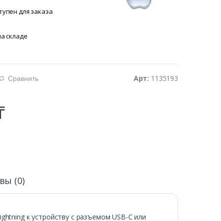
тупен для заказа
на складе
Арт:
1135193
Сравнить
d
₸
вы (0)
ightning к устройству с разъемом USB-C или