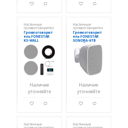
g
d
g
d
Настенные
Настенные
громкоговорител
громкоговорител
и
и
Громкоговорит
Громкоговорит
ель FONESTAR
ель FONESTAR
KS-WALL
SONORA-6TB
БЕЛЫЙ
Наличие
Наличие
уточняйте
уточняйте
g
d
g
d
Настенные
Настенные
громкоговорител
громкоговорител