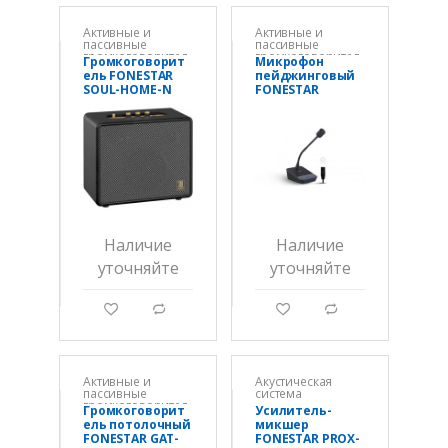
Активные и
Активные и
пассивные
пассивные
громкоговорител
громкоговорител
Громкоговорит
Микрофон
и
и
ель FONESTAR
пейджинговый
SOUL-HOME-N
FONESTAR
MICSET-D32XLR
Наличие
Наличие
уточняйте
уточняйте
g
d
g
d
Активные и
Акустическая
пассивные
система
громкоговорител
Громкоговорит
Усилитель-
и
ель потолочный
микшер
FONESTAR GAT-
FONESTAR PROX-