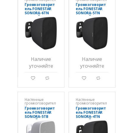
и
и
Громкоговорит
Громкоговорит
ель FONESTAR
ель FONESTAR
SONORA-6TN
SONORA-5TN
ЧЕРНЫЙ
ЧЕРНЫЙ
Наличие
Наличие
уточняйте
уточняйте
g
d
g
d
Настенные
Настенные
громкоговорител
громкоговорител
и
и
Громкоговорит
Громкоговорит
ель FONESTAR
ель FONESTAR
SONORA-5TB
SONORA-4TN
БЕЛЫЙ
ЧЕРНЫЙ