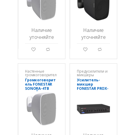
Наличие
Наличие
уточняйте
уточняйте
g
d
g
d
Настенные
Предусилители и
громкоговорител
микшеры
и
Громкоговорит
Усилитель-
ель FONESTAR
микшер
SONORA-4TB
FONESTAR PROX-
БЕЛЫЙ
240Z