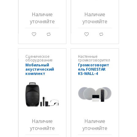
Наличие
Наличие
уточняйте
уточняйте
g
d
g
d
Сценическое
Настенные
оборудование
громкоговорител
и
Мобильный
Громкоговорит
акустический
ель FONESTAR
комплект
KS-WALL-4
FONESTAR
MALIBU-312
Наличие
Наличие
уточняйте
уточняйте