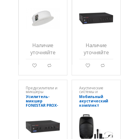
501-EN
120Z
Наличие
Наличие
уточняйте
уточняйте
g
d
g
d
Предусилители и
Акустические
микшеры
системы и
колонки
Усилитель-
Мобильный
микшер
акустический
FONESTAR PROX-
комплект
60Z
FONESTAR
MALIBU-315