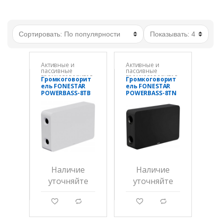
Активные и
Активные и
пассивные
пассивные
громкоговорител
громкоговорител
Громкоговорит
Громкоговорит
и
и
ель FONESTAR
ель FONESTAR
POWERBASS-8TB
POWERBASS-8TN
Наличие
Наличие
уточняйте
уточняйте
g
d
g
d