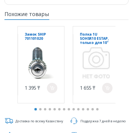
Похожие товары
Замок SHIP
Полка 1U
701101020
SOHSR10 ESTAP,
только для 10"
SOHO
1 395 ₸
1 655 ₸
a
a
Доставка по всему Казахстану
Поддержка 7 дней в неделю