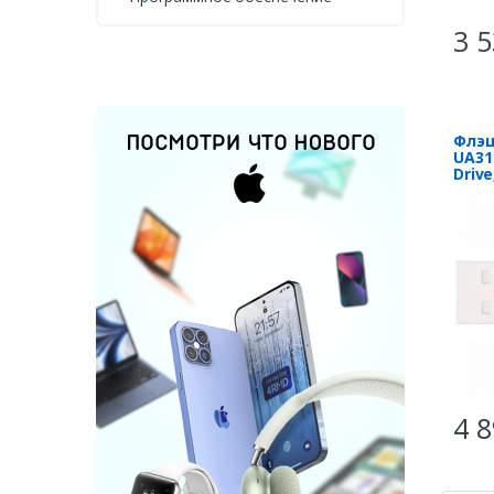
3 5
Флэш
UA31
Drive
4 8