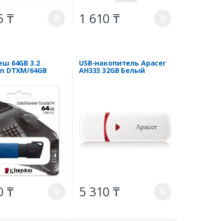
5 ₸
1 610 ₸
a
a
еш 64GB 3.2
USB-накопитель Apacer
on DTXM/64GB
AH333 32GB Белый
0 ₸
5 310 ₸
a
a