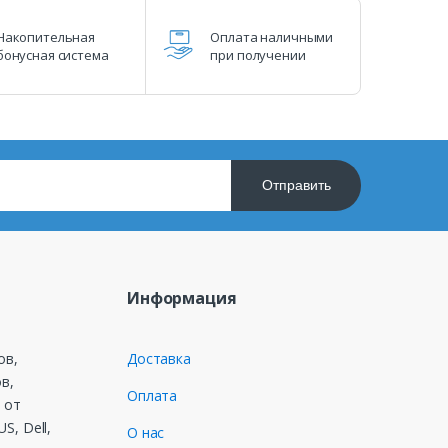
Накопительная
Оплата наличными
бонусная система
при получении
Отправить
Информация
ов,
Доставка
в,
Оплата
 от
S, Dell,
О нас