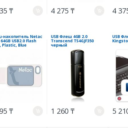
35 ₸
4 275 ₸
4 37
a
a
-накопитель Netac
USB Флеш 4GB 2.0
USB Фл
 64GB USB2.0 Flash
Transcend TS4GJF350
Kingst
, Plastic, Blue
черный
95 ₸
1 260 ₸
5 21
a
a