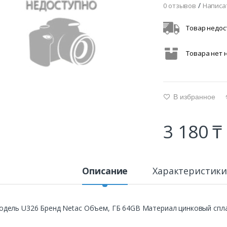
/
0 отзывов
Написа
Товар недос
Товара нет 
В избранное
g
3 180 ₸
Описание
Характеристик
одель U326 Бренд Netac Объем, ГБ 64GB Материал цинковый спл