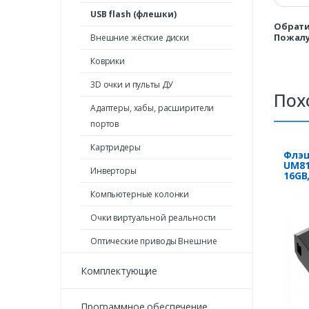
USB flash (флешки)
Обрати
Пожалу
Внешние жёсткие диски
Коврики
3D очки и пульты ДУ
Пох
Адаптеры, хабы, расширители
портов
Картридеры
Флэш
UM81 
Инверторы
16GB,
USB2
Компьютерные колонки
Очки виртуальной реальности
Оптические приводы Внешние
Комплектующие
Программное обеспечение