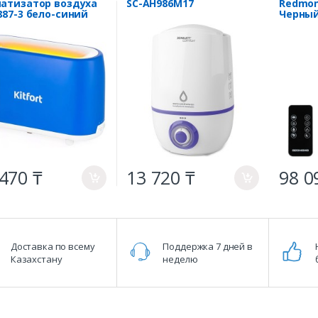
атизатор воздуха
SC-AH986M17
Redmon
887-3 бело-синий
Черны
470 ₸
13 720 ₸
98 0
a
a
Доставка по всему
Поддержка 7 дней в
Казахстану
неделю