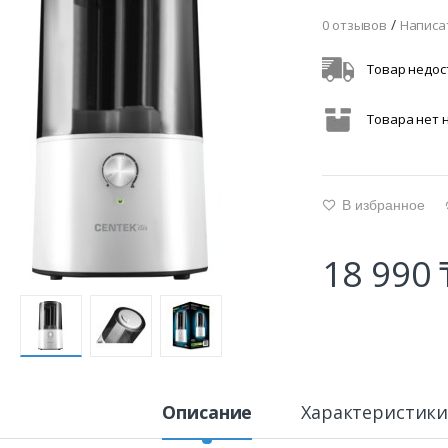
/
0 отзывов
Написа
Товар недос
Товара нет 
В избранное
g
18 990 
Описание
Характеристик