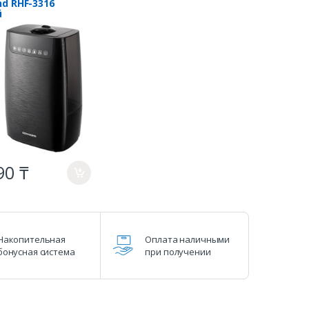
d RHF-3316
й
90 ₸
a
Накопительная
Оплата наличными
бонусная система
при получении