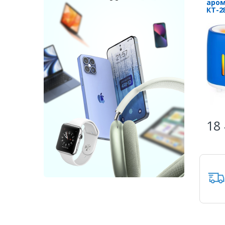
аром
КТ-2
18 