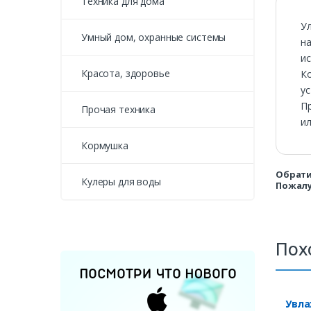
Техника для дома
Ул
Умный дом, охранные системы
на
ис
Красота, здоровье
К
ус
П
Прочая техника
ил
Кормушка
Обрати
Кулеры для воды
Пожалу
Пох
Увла