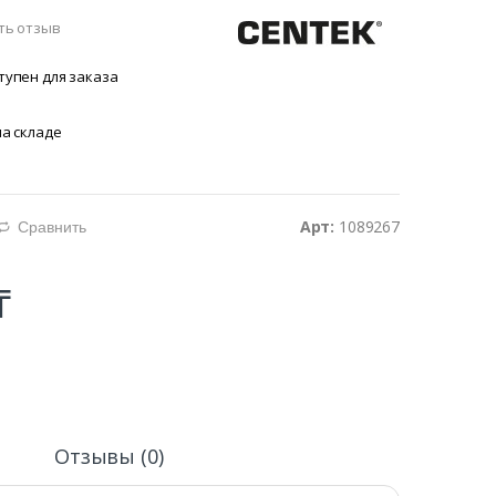
ть отзыв
тупен для заказа
на складе
Арт:
1089267
Сравнить
d
₸
и
Отзывы (0)