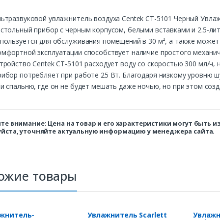
ьтразвуковой увлажнитель воздуха Centek СТ-5101 Черный Увлаж
стольный прибор с черным корпусом, белыми вставками и 2.5-ли
пользуется для обслуживания помещений в 30 м², а также может 
омфортной эксплуатации способствует наличие простого механич
тройство Centek СТ-5101 расходует воду со скоростью 300 мл/ч,
рибор потребляет при работе 25 Вт. Благодаря низкому уровню 
и спальню, где он не будет мешать даже ночью, но при этом со
те внимание: Цена на товар и его характеристики могут быть 
йста, уточняйте актуальную информацию у менеджера сайта.
ожие товары
жнитель-
Увлажнитель Scarlett
Увлажн