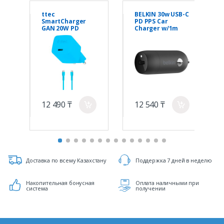
ttec
BELKIN 30w USB-C
SmartCharger
PD PPS Car
GAN 20W PD
Charger w/1m
Travel Fast
PVC C-C cable
Charger + USB-C -
USB-C 3A Cable
120cm, Neon Blue
12 490 ₸
12 540 ₸
a
a
Доставка по всему Казахстану
Поддержка 7 дней в неделю
Накопительная бонусная
Оплата наличными при
система
получении