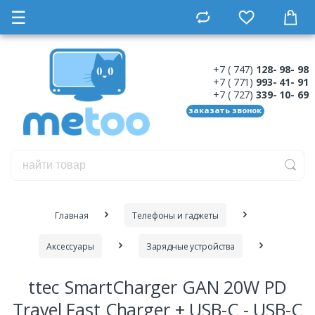
☰
+7 ( 747)
128- 98- 98
+7 ( 771)
993- 41- 91
+7 ( 727)
339- 10- 69
заказать звонок
Главная
Телефоны и гаджеты
Аксессуары
Зарядные устройства
ttec SmartCharger GAN 20W PD
Travel Fast Charger + USB-C - USB-C