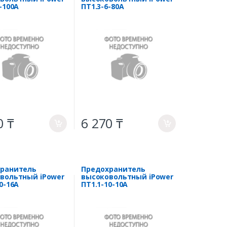
6-100A
ПT1.3-6-80A
0 ₸
6 270 ₸
a
a
ранитель
Предохранитель
вольтный iPower
высоковольтный iPower
10-16A
ПT1.1-10-10A