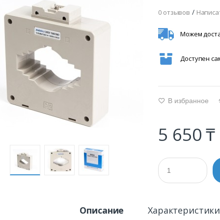
/
0 отзывов
Написа
Можем доста
Доступен с
В избранное
g
5 650 ₸
Описание
Характеристик