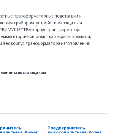
ектные трансформаторные подстанции и
ельным приборам, устройствам защиты и
ц. ПРЕИМУЩЕСТВА корпус трансформатора
клеммы вторичной обмотки закрыты крышкой,
и вес корпус трансформатора изготовлен из
изменены поставщиком.
ранитель
Предохранитель
вольтный iPower
высоковольтный iPower