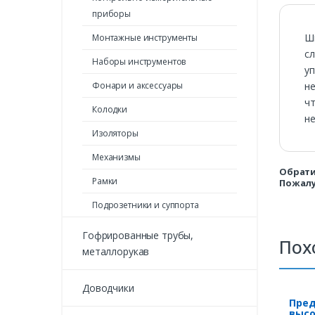
приборы
Ш
Монтажные инструменты
с
Наборы инструментов
у
н
Фонари и аксессуары
чт
Колодки
н
Изоляторы
Механизмы
Обрати
Рамки
Пожалу
Подрозетники и суппорта
Гофрированные трубы,
Пох
металлорукав
Доводчики
Пред
высо