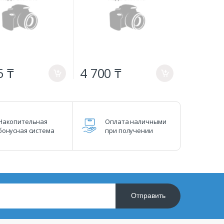
5 ₸
4 700 ₸
a
a
Накопительная
Оплата наличными
бонусная система
при получении
Отправить