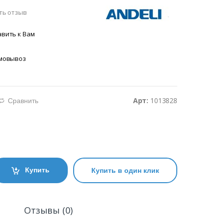
ть отзыв
вить к Вам
амовывоз
Арт:
1013828
Сравнить
d
Купить
Купить в один клик
и
Отзывы (0)