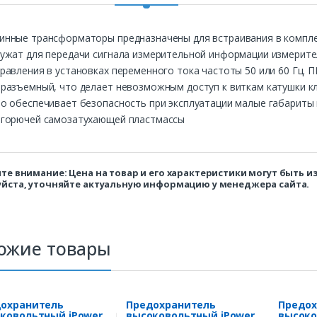
инные трансформаторы предназначены для встраивания в компл
лужат для передачи сигнала измерительной информации измерит
правления в установках переменного тока частоты 50 или 60 Г
еразъемный, что делает невозможным доступ к виткам катушки 
о обеспечивает безопасность при эксплуатации малые габариты 
егорючей самозатухающей пластмассы
те внимание: Цена на товар и его характеристики могут быть 
йста, уточняйте актуальную информацию у менеджера сайта.
ожие товары
охранитель
Предохранитель
Предох
ковольтный iPower
высоковольтный iPower
высоко