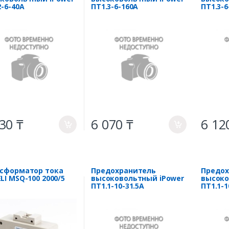
2-6-40A
ПT1.3-6-160A
ПT1.3-
30 ₸
6 070 ₸
6 12
a
a
сформатор тока
Предохранитель
Предох
LI MSQ-100 2000/5
высоковольтный iPower
высоко
ПT1.1-10-31.5A
ПT1.1-