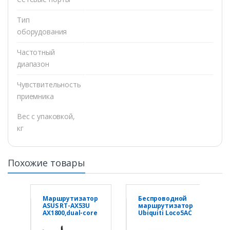
Тип
оборудования
Частотный
диапазон
Чувствительность
приемника
Вес с упаковкой,
кг
Похожие товары
Маршрутизатор
Беспроводной
ASUS RT-AX53U
маршрутизатор
AX1800,dual-core
Ubiquiti Loco5AC
CPU,AiMesh,OFD
MA,RJ45 Gb