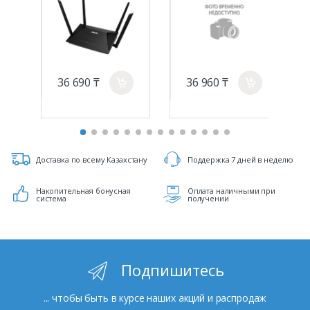
WANx1,RJ45 Gb
LANx4,USBx1
36 690 ₸
36 960 ₸
a
a
Доставка по всему Казахстану
Поддержка 7 дней в неделю
Накопительная бонусная
Оплата наличными при
система
получении
Подпишитесь
... чтобы быть в курсе наших акций и распродаж