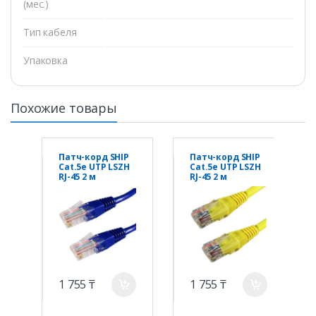
(мес.)
Тип кабеля
Упаковка
Похожие товары
Патч-корд SHIP
Патч-корд SHIP
Cat.5e UTP LSZH
Cat.5e UTP LSZH
RJ-45 2 м
RJ-45 2 м
S3025BL0200-P
S3025YL0200-P
1 755 ₸
1 755 ₸
a
a