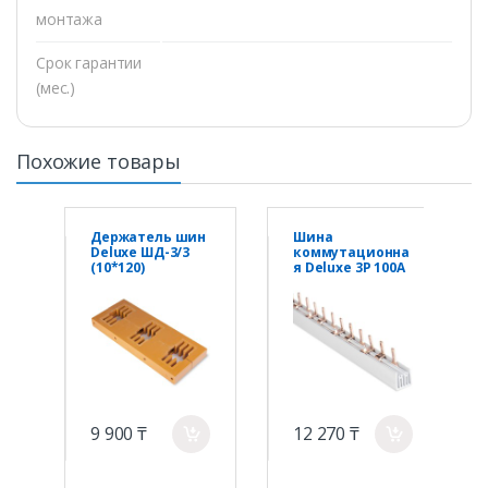
монтажа
Срок гарантии
(мес.)
Похожие товары
Держатель шин
Шина
Deluxe ШД-3/3
коммутационна
(10*120)
я Deluxe 3Р 100А
9 900 ₸
12 270 ₸
a
a