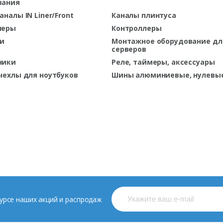
вания
аналы IN Liner/Front
Каналы плинтуса
леры
Контроллеры
и
Монтажное оборудование дл
серверов
ники
Реле, таймеры, аксессуары
чехлы для ноутбуков
Шины алюминиевые, нулевы
 курсе наших акций и распродаж