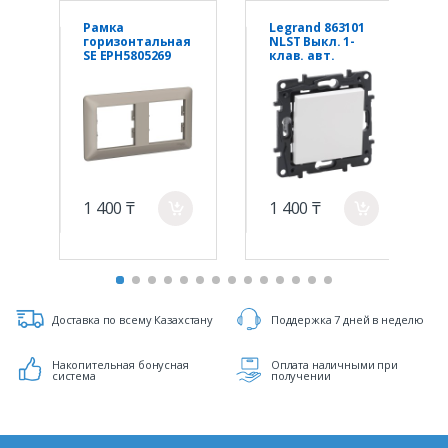
Рамка
Legrand 863101
горизонтальная
NLST Выкл. 1-
SE EPH5805269
клав. авт.
Asfora EM 2
Белый
постовая
бронза
1 400 ₸
1 400 ₸
a
a
Доставка по всему Казахстану
Поддержка 7 дней в неделю
Накопительная бонусная
Оплата наличными при
система
получении