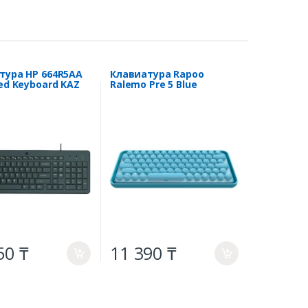
тура HP 664R5AA
Клавиатура Rapoo
red Keyboard KAZ
Ralemo Pre 5 Blue
50 ₸
11 390 ₸
a
a