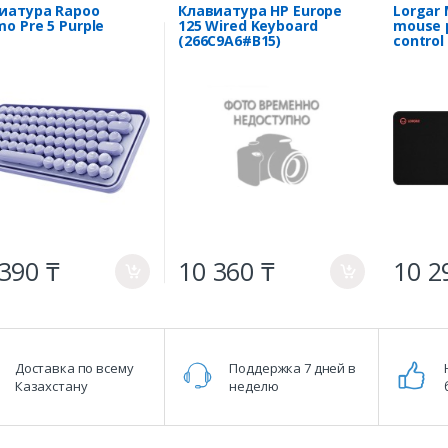
иатура Rapoo
Клавиатура HP Europe
Lorgar 
mo Pre 5 Purple
125 Wired Keyboard
mouse p
(266C9A6#B15)
control
slip rub
900mm 
weight
390 ₸
10 360 ₸
10 2
a
a
Доставка по всему
Поддержка 7 дней в
Казахстану
неделю