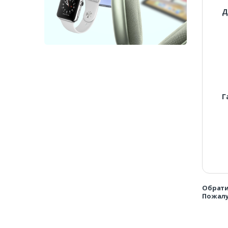
Д
Г
Обрати
Пожалу