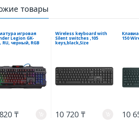
ожие товары
иатура игровая
Wireless keyboard with
Клавиа
nder Legion GK-
Silent switches ,105
150 Wi
L RU, черный, RGB
keys,black,Size
ветка,19 Anti-Ghost
442*142*17.5mm,460g,RU
layout
820 ₸
10 720 ₸
10 6
a
a