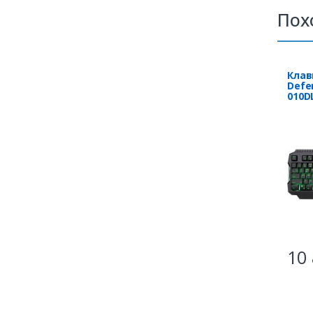
Пох
Клав
Defe
010D
подс
10 