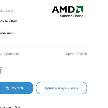
ть отзыв
вить к Вам
амовывоз
Арт:
1137020
Сравнить
d
₸
Купить
Купить в один клик
тзывы (0)