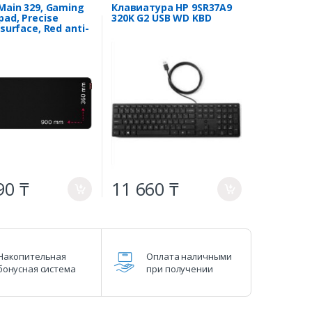
Main 329, Gaming
Клавиатура HP 9SR37A9
ad, Precise
320K G2 USB WD KBD
 surface, Red anti-
ber base, size:
x 360mm x 3mm,
 0.635kg
90 ₸
11 660 ₸
a
a
Накопительная
Оплата наличными
бонусная система
при получении