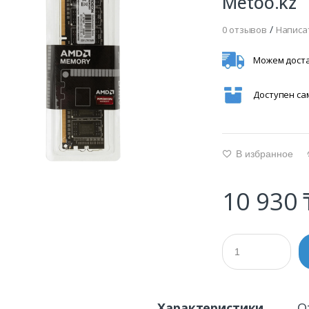
Metoo.kz
/
0 отзывов
Написа
Можем доста
Доступен с
В избранное
g
10 930 
Характеристики
О