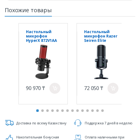
Похожие товары
Настольный
Настольный
микрофон
микрофон Razer
HyperX 872V1AA
Seiren Elite
QuadCast 2 на
подставке
черный
90 970 ₸
72 050 ₸
a
a
Доставка по всему Казахстану
Поддержка 7 дней в неделю
Накопительная бонусная
Оплата наличными при