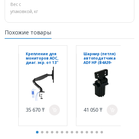
Вес с
упаковкой, кг
Похожие товары
Крепление для
Шарнир (петля)
мониторов AOC,
автоподатчика
диаг. экр. от 13''
ADF HP (B4A39-
до 31,5'', 2-9 кг.
60008)
USB-hub AS110DX
35 670 ₸
41 050 ₸
a
a