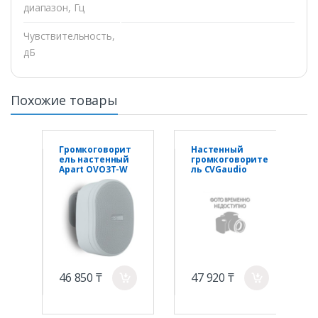
диапазон, Гц
Чувствительность,
дБ
Похожие товары
Громкоговорит
Настенный
ель настенный
громкоговорите
Apart OVO3T-W
ль CVGaudio
ODF408TW
46 850 ₸
47 920 ₸
a
a