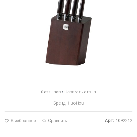
/
0 отзывов
Написать отзыв
Бренд: HuoHou
Арт:
1092212
В избранное
Сравнить
g
d