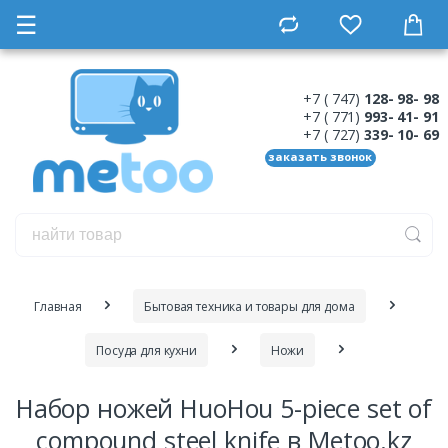
☰
+7 ( 747)
128- 98- 98
+7 ( 771)
993- 41- 91
+7 ( 727)
339- 10- 69
заказать звонок
Главная
Бытовая техника и товары для дома
Посуда для кухни
Ножи
Набор ножей HuoHou 5-piece set of
compound steel knife в Metoo.kz