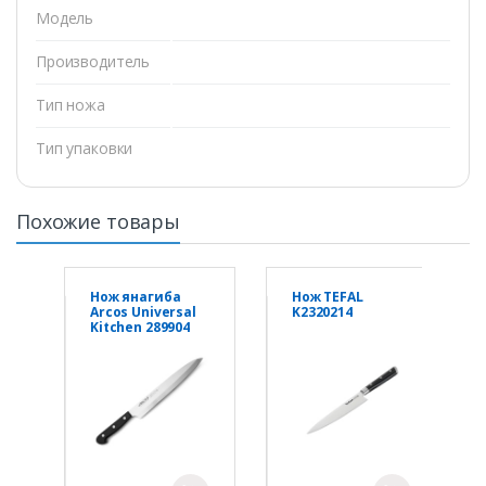
Модель
Производитель
Тип ножа
Тип упаковки
Похожие товары
Нож янагиба
Нож TEFAL
Arcos Universal
K2320214
Kitchen 289904
240мм черный