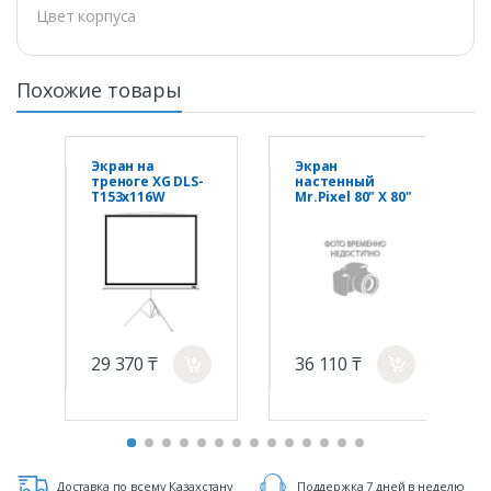
Цвет корпуса
Похожие товары
Экран на
Экран
треноге XG DLS-
настенный
T153x116W
Mr.Pixel 80" X 80"
(60"х45"), Ø - 75",
(2,03 X 2,03)
Раб.
поверхность
149х112 см., 4:3
29 370 ₸
36 110 ₸
a
a
Доставка по всему Казахстану
Поддержка 7 дней в неделю