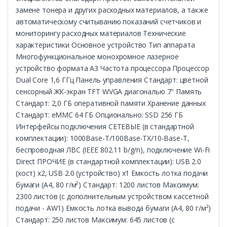
замене тонера и других расходных материалов, а также
автоматическому считыванию показаний счетчиков и
мониторингу расходных материалов Технические
характеристики Основное устройство Тип аппарата
Многофункциональное монохромное лазерное
устройство формата A3 Частота процессора Процессор
Dual Core 1,6 ГГц Панель управления Стандарт: цветной
сенсорный ЖК-экран TFT WVGA диагональю 7" Память
Стандарт: 2,0 ГБ оперативной памяти Хранение данных
Стандарт: eMMC 64 ГБ Опционально: SSD 256 ГБ
Интерфейсы подключения СЕТЕВЫЕ (в стандартной
комплектации): 1000Base-T/100Base-TX/10-Base-T,
беспроводная ЛВС (IEEE 802.11 b/g/n), подключение Wi-Fi
Direct ПРОЧИЕ (в стандартной комплектации): USB 2.0
(хост) x2, USB 2.0 (устройство) x1 Емкость лотка подачи
бумаги (A4, 80 г/м²) Стандарт: 1200 листов Максимум:
2300 листов (с дополнительным устройством кассетной
подачи - AW1) Емкость лотка вывода бумаги (A4, 80 г/м²)
Стандарт: 250 листов Максимум: 645 листов (с