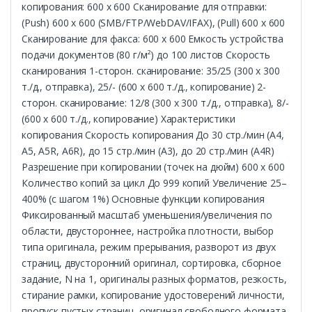
копирования: 600 x 600 Сканирование для отправки:
(Push) 600 x 600 (SMB/FTP/WebDAV/IFAX), (Pull) 600 x 600
Сканирование для факса: 600 x 600 Емкость устройства
подачи документов (80 г/м²) до 100 листов Скорость
сканирования 1-сторон. сканирование: 35/25 (300 x 300
т./д., отправка), 25/- (600 x 600 т./д., копирование) 2-
сторон. сканирование: 12/8 (300 x 300 т./д., отправка), 8/-
(600 x 600 т./д., копирование) Характеристики
копирования Скорость копирования До 30 стр./мин (A4,
A5, A5R, A6R), до 15 стр./мин (A3), до 20 стр./мин (A4R)
Разрешение при копировании (точек на дюйм) 600 x 600
Количество копий за цикл До 999 копий Увеличение 25–
400% (с шагом 1%) Основные функции копирования
Фиксированный масштаб уменьшения/увеличения по
области, двустороннее, настройка плотности, выбор
типа оригинала, режим прерывания, разворот из двух
страниц, двусторонний оригинал, сортировка, сборное
задание, N на 1, оригиналы разных форматов, резкость,
стирание рамки, копирование удостоверений личности,
пропуск пустых страниц, оригинал свободного формата,