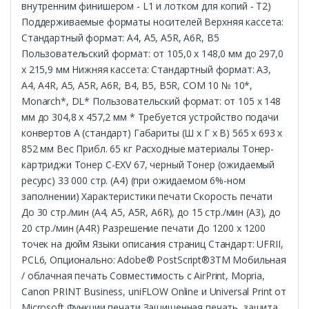
внутренним финишером - L1 и лотком для копий - T2)
Поддерживаемые форматы носителей Верхняя кассета:
Стандартный формат: A4, A5, A5R, A6R, B5
Пользовательский формат: от 105,0 x 148,0 мм до 297,0
x 215,9 мм Нижняя кассета: Стандартный формат: A3,
A4, A4R, A5, A5R, A6R, B4, B5, B5R, COM 10 № 10*,
Monarch*, DL* Пользовательский формат: от 105 x 148
мм до 304,8 x 457,2 мм * Требуется устройство подачи
конвертов A (стандарт) Габариты (Ш x Г x В) 565 x 693 x
852 мм Вес Прибл. 65 кг Расходные материалы Тонер-
картриджи Тонер C-EXV 67, черный Тонер (ожидаемый
ресурс) 33 000 стр. (A4) (при ожидаемом 6%-ном
заполнении) Характеристики печати Скорость печати
До 30 стр./мин (A4, A5, A5R, A6R), до 15 стр./мин (A3), до
20 стр./мин (A4R) Разрешение печати До 1200 x 1200
точек на дюйм Языки описания страниц Стандарт: UFRII,
PCL6, Опционально: Adobe® PostScript®3TM Мобильная
/ облачная печать Совместимость с AirPrint, Mopria,
Canon PRINT Business, uniFLOW Online и Universal Print от
Microsoft Функции печати Защищенная печать, защита