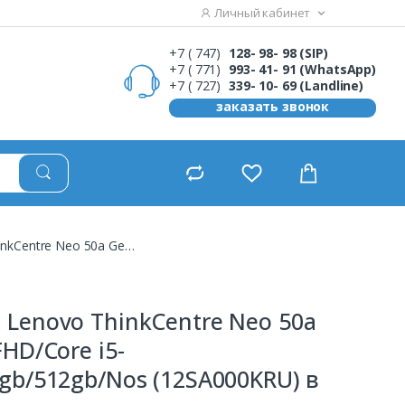
Личный кабинет
+7 ( 747)
128- 98- 98 (SIP)
+7 ( 771)
993- 41- 91 (WhatsApp)
+7 ( 727)
339- 10- 69 (Landline)
заказать звонок
Моноблок Lenovo ThinkCentre Neo 50a Gen 5/27"FHD/Core i5-13420H/16gb/512gb/Nos (12SA000KRU)
Lenovo ThinkCentre Neo 50a
HD/Core i5-
gb/512gb/Nos (12SA000KRU) в