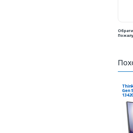
Обрати
Пожалу
Пох
Thin
Gen 5
13420
3.40
RUS, 
neo 5
Core™
up to
W11P