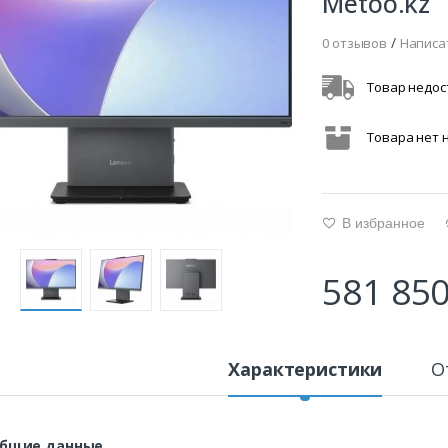
Metoo.kz
/
0 отзывов
Написа
Товар недос
Товара нет 
В избранное
g
581 850
Характеристики
О
бщие данные