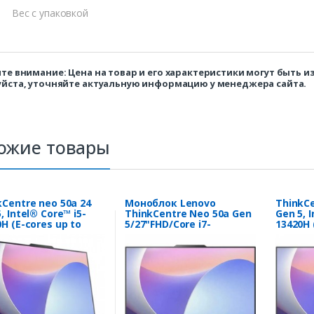
Вес с упаковкой
те внимание: Цена на товар и его характеристики могут быть 
йста, уточняйте актуальную информацию у менеджера сайта.
ожие товары
kCentre neo 50a 24
Моноблок Lenovo
ThinkCe
, Intel® Core™ i5-
ThinkCentre Neo 50a Gen
Gen 5, 
H (E-cores up to
5/27"FHD/Core i7-
13420H 
GHz, 12MB), W11P64
13620H/16gb/512gb/Win11
3.40GHz
16.0 (ThinkCentre
Pro (12SB0013RU)
RUS, 16
0a 24 Gen 5, Intel®
neo 50a
 i5-13420H (E-cores
Core™ i
 3.40GHz, 12MB),
up to 3
64 RUS, 16.0)
W11P64 