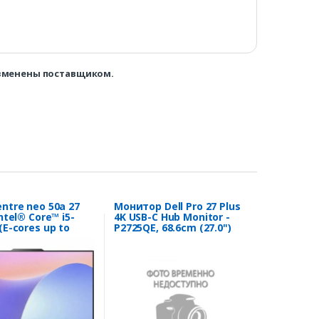
изменены поставщиком.
ntre neo 50a 27
Монитор Dell Pro 27 Plus
Intel® Core™ i5-
4K USB-C Hub Monitor -
(E-cores up to
P2725QE, 68.6cm (27.0")
, 12MB), W11P64
(210-BRDS)
.0 (ThinkCentre
 27 Gen 5, Intel®
5-13420H (E-cores
.40GHz, 12MB),
RUS, 16.0)