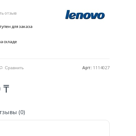
ть отзыв
тупен для заказа
на складе
Арт:
1114027
Сравнить
d
 ₸
тзывы (0)