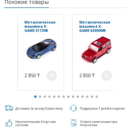
Похожие товары
Металлическая
Металлическая
машинка X-
машинка X-
GAME 51720B
GAME 63000MR
2 850 ₸
2 850 ₸
a
a
Доставка по всему Казахстану
Поддержка 7 дней в неделю
Накопительная бонусная
Оплата наличными при
система
получении