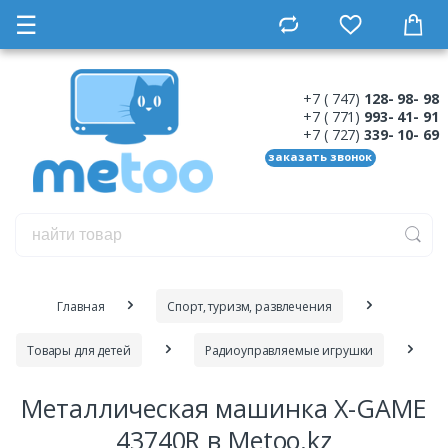
☰
+7 ( 747)
128- 98- 98
+7 ( 771)
993- 41- 91
+7 ( 727)
339- 10- 69
заказать звонок
Главная
Спорт, туризм, развлечения
Товары для детей
Радиоуправляемые игрушки
Металлическая машинка X-GAME
43740R в Metoo.kz