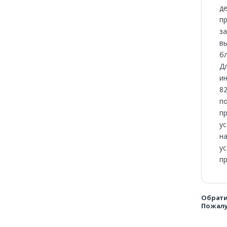
де
пр
за
в
б
Д
ин
82
по
п
ус
на
ус
пр
Обрати
Пожалу