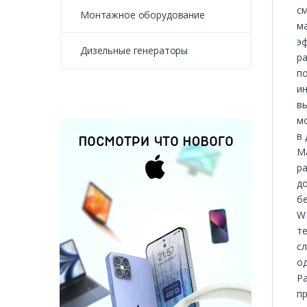
с
Монтажное оборудование
ма
э
Дизельные генераторы
ра
п
и
вы
мо
в 
М
ра
д
б
W
те
с
од
Ра
пр