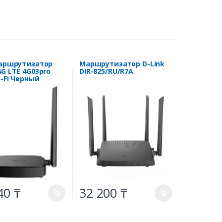
Маршрутизатор
Маршрутизатор D-Link
4G LTE 4G03pro
DIR-825/RU/R7A
i-Fi Черный
40 ₸
32 200 ₸
a
a