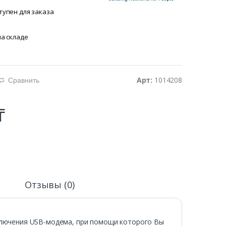
тупен для заказа
на складе
Арт:
1014208
Сравнить
d
₸
и
Отзывы (0)
лючения USB-модема, при помощи которого Вы