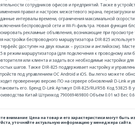
ятельности сотрудников офисов и предприятий. Также в устройс
именения правил и настроек межсетевого экрана, перезагрузки 
данные интервалы времени, ограничения максимальной скорости
ыключения беспроводной сети и Wi-Fi-фильтра. Новая функция б
локировать рекламные объявления, возникающие при просмотре w
ля настройки беспроводного маршрутизатора DIR-825 использует
терфейс (доступен на двух языках – русском и английском). Маст
5 в режим маршрутизатора (для подключения к проводному или б
вторителя или клиента и задать все необходимые настройки дл
ростых шагов. Также DIR-825 поддерживает настройку и управле
тройств под управлением ОС Android и iOS. Вы легко можете об
ходит проверенную версию ПО на сервере обновлений D‑Link и 
тановить его. Бренд D-Link Артикул DIR-825/RU/R5B Код 53825 В 
оизводства Китай Штрихкод 790069469800 Объём 0.01 м3 Вес 0.6 
те внимание: Цена на товар и его характеристики могут быть 
йста, уточняйте актуальную информацию у менеджера сайта.