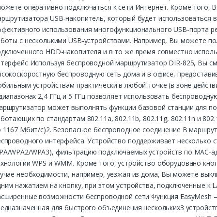
можете оперативно подключаться к сети Интернет. Кроме того, 
ршрутизатора USB-накопитель, который будет использоваться в к
ффективного использования многофункционального USB-порта р
боты с несколькими USB-устройствами. Например, Вы можете по
одключенного HDD-накопителя и в то же время совместно испол
нтерфейс Используя беспроводной маршрутизатор DIR-825, Вы с
сокоскоростную беспроводную сеть дома и в офисе, предостави
бильным устройствам практически в любой точке (в зоне дейст
диапазонах 2,4 ГГц и 5 ГГц позволяет использовать беспроводную
аршрутизатор может выполнять функции базовой станции для под
ботающих по стандартам 802.11a, 802.11b, 802.11g, 802.11n и 80
о 1167 Мбит/с)2. Безопасное беспроводное соединение В маршру
еспроводного интерфейса. Устройство поддерживает несколько с
PA/WPA2/WPA3), фильтрацию подключаемых устройств по MAC-адр
хнологии WPS и WMM. Кроме того, устройство оборудовано кнопк
лучае необходимости, например, уезжая из дома, Вы можете вык
ним нажатием на кнопку, при этом устройства, подключенные к 
сширенные возможности беспроводной сети Функция EasyMesh – 
едназначенная для быстрого объединения нескольких3 устройств