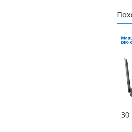
Пох
Марш
DIR-
30 