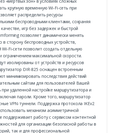
без «мертвых зон» в условиях сложных
ть крупную временную Wi-Fi-сеть при
озволяет распределить ресурсы
олькими беспроводными клиентами, сохраняя
качестве, игр без задержек и быстрой
amforming позволяет динамически менять
о в сторону беспроводных устройств,
 Wi-Fi-сети позволит создать отдельную
и ограничением максимальной скорости.
дут изолированы от устройств и ресурсов
шрутизатор DIR-825 оснащен встроенным
ют минимизировать последствия действий
лательным сайтам для пользователей Вашей
 при удаленной настройке маршрутизатора и
включая пароли. Кроме того, маршрутизатор
сные VPN-туннели. Поддержка протокола IKEv2
использовать механизм асимметричной
же поддерживает работу с сервисом контентной
жностей для организации безопасной работы в
орий, так и для профессиональной