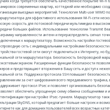
учаях когда требуется обеспечить качественное покрытие Wi-Fi 
анировок современных квартир, коттеджей или необходимо созда
ганизации выездных мероприятий. Технология Multi-user MIMO п
аршрутизатора для эффективного использования Wi-Fi-сети неск
сокую скорость для потоковой передачи мультимедиа в высоком 
ередачи больших файлов. Использование технологии Transmit Be
аграмму направленности антенн и перераспределять сигнал точн
дключенных к маршрутизатору. Возможность настройки гостевой
еспроводную сеть с индивидуальными настройками безопасности 
тройства гостевой сети смогут подключиться к Интернету, но бу
окальной сети маршрутизатора. Безопасность Беспроводной мар
ежсетевым экраном. Расширенные функции безопасности позволя
акеров и предотвращают вторжения в Вашу сеть и доступ к неже
окальной сети. Поддержка протокола SSH повышает безопасность
равлении им за счет шифрования всего передаваемого трафика, 
оддерживает протокол IPsec и позволяет организовывать безопа
озволяет обеспечить упрощенную схему обмена сообщениями и 
тентификации при настройке IPsec-туннеля. Маршрутизатор так
ильтрации SkyDNS, который предлагает больше настроек и возмо
тернете как для домашних пользователей всех возрастных катег