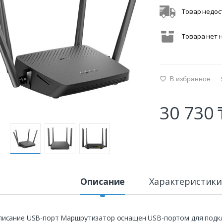
Товар недос
Товара нет 
В избранное
g
30 730 
Описание
Характеристик
писание USB-порт Маршрутизатор оснащен USB-портом для подк