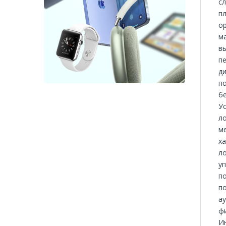
сл
пл
ор
м
вы
п
ди
по
б
Ус
л
м
х
л
уп
п
п
ау
ф
Ин