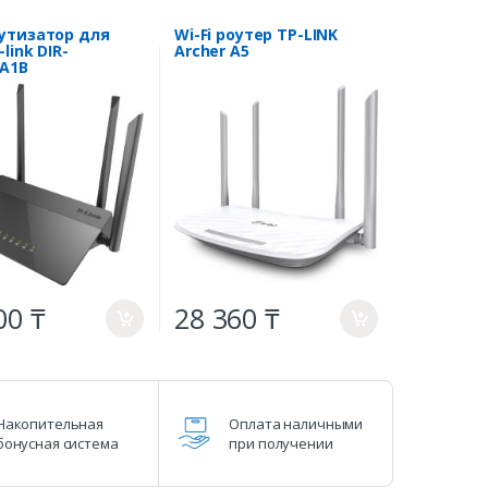
тизатор для
Wi-Fi роутер TP-LINK
link DIR-
Archer A5
/A1B
00 ₸
28 360 ₸
a
a
Накопительная
Оплата наличными
бонусная система
при получении