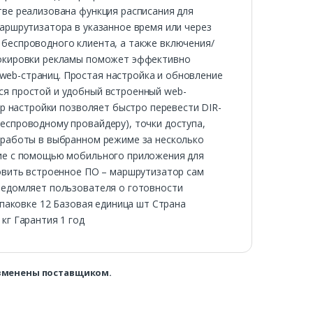
тве реализована функция расписания для
маршрутизатора в указанное время или через
 беспроводного клиента, а также включения/
локировки рекламы поможет эффективно
eb-страниц. Простая настройка и обновление
ся простой и удобный встроенный web-
ер настройки позволяет быстро перевести DIR-
еспроводному провайдеру), точки доступа,
я работы в выбранном режиме за несколько
ние с помощью мобильного приложения для
новить встроенное ПО – маршрутизатор сам
уведомляет пользователя о готовности
упаковке 12 Базовая единица шт Страна
кг Гарантия 1 год
изменены поставщиком.