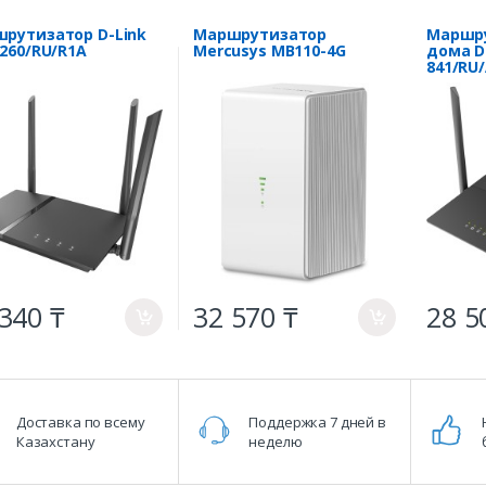
рутизатор D-Link
Маршрутизатор
Маршру
1260/RU/R1A
Mercusys MB110-4G
дома D-
841/RU
340 ₸
32 570 ₸
28 5
a
a
Доставка по всему
Поддержка 7 дней в
Казахстану
неделю