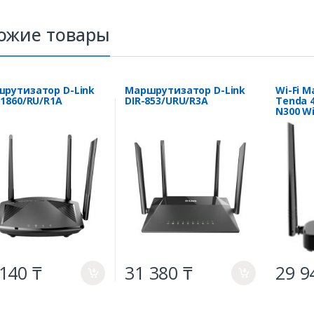
ожие товары
рутизатор D-Link
Маршрутизатор D-Link
Wi-Fi 
X1860/RU/R1A
DIR-853/URU/R3A
Tenda 
N300 W
140 ₸
31 380 ₸
29 9
a
a