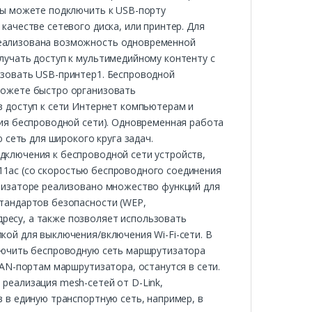
Вы можете подключить к USB-порту
ачестве сетевого диска, или принтер. Для
еализована возможность одновременной
лучать доступ к мультимедийному контенту с
ьзовать USB-принтер1. Беспроводной
можете быстро организовать
в доступ к сети Интернет компьютерам и
вия беспроводной сети). Одновременная работа
 сеть для широкого круга задач.
ключения к беспроводной сети устройств,
2.11ac (со скоростью беспроводного соединения
тизаторе реализовано множество функций для
тандартов безопасности (WEP,
есу, а также позволяет использовать
ой для выключения/включения Wi-Fi-сети. В
лючить беспроводную сеть маршрутизатора
LAN-портам маршрутизатора, останутся в сети.
реализация mesh-сетей от D-Link,
 в единую транспортную сеть, например, в