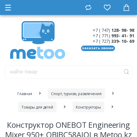
☰
+7 ( 747)
128- 98- 98
+7 ( 771)
993- 41- 91
+7 ( 727)
339- 10- 69
заказать звонок
Главная
Спорт, туризм, развлечения
Товары для детей
Конструкторы
Конструктор ONEBOT Engineering
Mixer 950+ OBJBC58AIQI в Metoo.kz