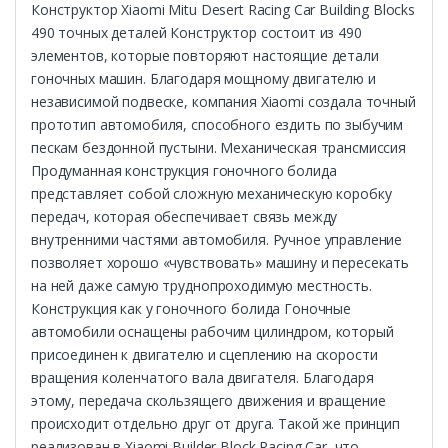
Конструктор Xiaomi Mitu Desert Racing Car Building Blocks
490 точных деталей Конструктор состоит из 490
элементов, которые повторяют настоящие детали
гоночных машин. Благодаря мощному двигателю и
независимой подвеске, компания Xiaomi создала точный
прототип автомобиля, способного ездить по зыбучим
пескам бездонной пустыни. Механическая трансмиссия
Продуманная конструкция гоночного болида
представляет собой сложную механическую коробку
передач, которая обеспечивает связь между
внутренними частями автомобиля. Ручное управление
позволяет хорошо «чувствовать» машину и пересекать
на ней даже самую труднопроходимую местность.
Конструкция как у гоночного болида Гоночные
автомобили оснащены рабочим цилиндром, который
присоединен к двигателю и сцеплению на скорости
вращения коленчатого вала двигателя. Благодаря
этому, передача скользящего движения и вращение
происходит отдельно друг от друга. Такой же принцип
реализован в Xiaomi Builder Block Racing Car, что