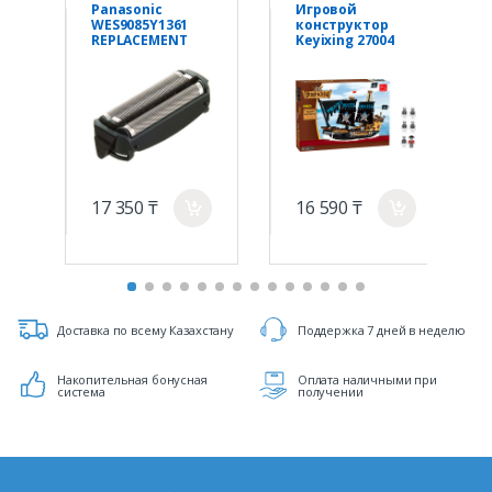
Panasonic
Игровой
WES9085Y1361
конструктор
REPLACEMENT
Keyixing 27004
OUTER FOIL
ПИРАТЫ (840
деталей в
наборе)
17 350 ₸
16 590 ₸
a
a
Доставка по всему Казахстану
Поддержка 7 дней в неделю
Накопительная бонусная
Оплата наличными при
система
получении