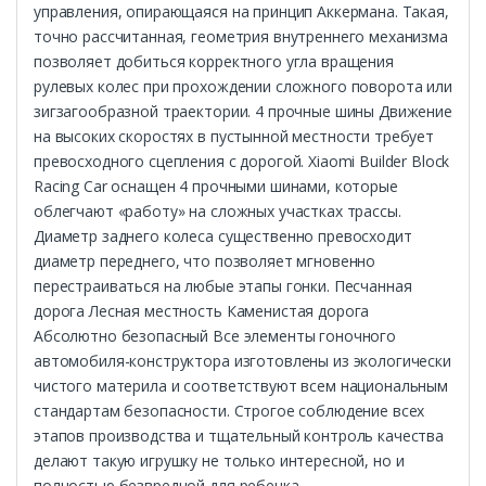
управления, опирающаяся на принцип Аккермана. Такая,
точно рассчитанная, геометрия внутреннего механизма
позволяет добиться корректного угла вращения
рулевых колес при прохождении сложного поворота или
зигзагообразной траектории. 4 прочные шины Движение
на высоких скоростях в пустынной местности требует
превосходного сцепления с дорогой. Xiaomi Builder Block
Racing Car оснащен 4 прочными шинами, которые
облегчают «работу» на сложных участках трассы.
Диаметр заднего колеса существенно превосходит
диаметр переднего, что позволяет мгновенно
перестраиваться на любые этапы гонки. Песчанная
дорога Лесная местность Каменистая дорога
Абсолютно безопасный Все элементы гоночного
автомобиля-конструктора изготовлены из экологически
чистого материла и соответствуют всем национальным
стандартам безопасности. Строгое соблюдение всех
этапов производства и тщательный контроль качества
делают такую игрушку не только интересной, но и
полностью безвредной для ребенка.