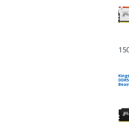
150
King
DDR5
Beas
7406