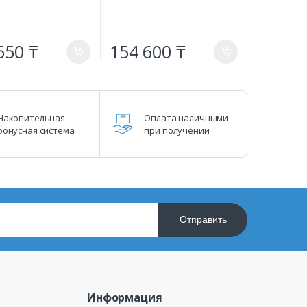
550 ₸
154 600 ₸
a
a
Накопительная
Оплата наличными
бонусная система
при получении
Отправить
Информация