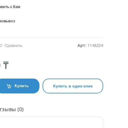
вить к Вам
амовывоз
Арт:
1146204
Сравнить
d
 ₸
Купить
Купить в один клик
тзывы (0)