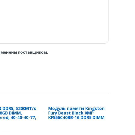
изменены поставщиком.
R DDR5, 5200MT/s
Модуль памяти Kingston
x8GB DIMM,
Fury Beast Black XMP
red, 40-40-40-77,
KF556C40BB-16 DDR5 DIMM
 Std PMIC, AMD
16Gb 5600 MHz CL40
VENGEANCE DDR5
ey Heatspreader,