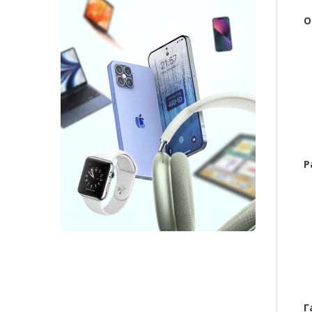
О
Р
Г