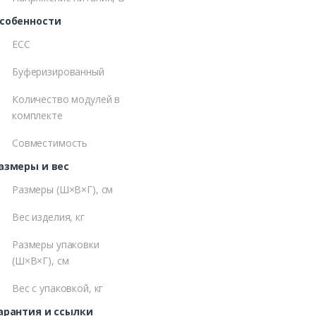
собенности
ECC
Буферизированный
Количество модулей в
комплекте
Совместимость
азмеры и вес
Размеры (Ш×В×Г), см
Вес изделия, кг
Размеры упаковки
(Ш×В×Г), см
Вес с упаковкой, кг
арантия и ссылки