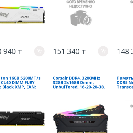
Black P
 940 ₸
151 340 ₸
148 
a
a
ston 16GB 5200MT/s
Corsair DDR4, 3200MHz
Память
 CL40 DIMM FURY
32GB 2x16GB Dimm,
DDR5 N
t Black XMP, EAN:
Unbuffered, 16-20-20-38,
Transc
17324372
XMP 2.0, Vengeance RGB
16GB 5
Pro black Heatspreader,
RGB LED, Black PCB, 1.35V,
EAN:0840006613251