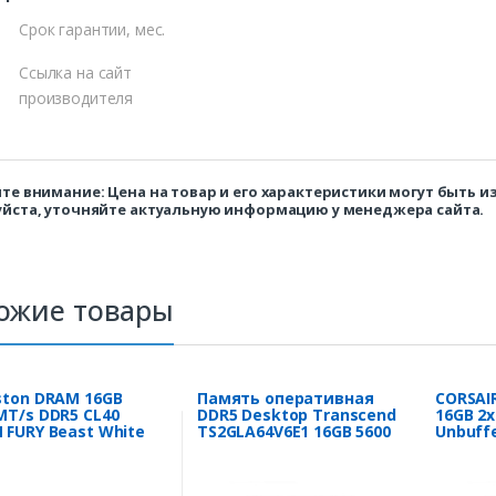
Срок гарантии, мес.
Ссылка на сайт
производителя
те внимание: Цена на товар и его характеристики могут быть 
йста, уточняйте актуальную информацию у менеджера сайта.
ожие товары
ston DRAM 16GB
Память оперативная
CORSAI
MT/s DDR5 CL40
DDR5 Desktop Transcend
16GB 2
 FURY Beast White
TS2GLA64V6E1 16GB 5600
Unbuffe
 XMP
MT/s
1Gbx16,
EXPO, 
Cool Gr