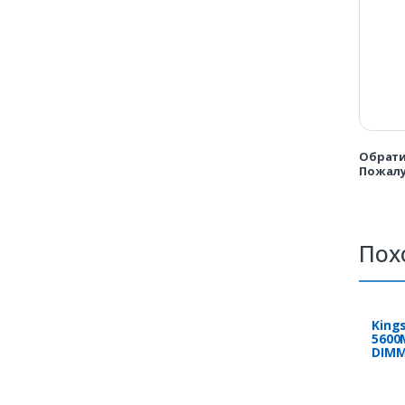
Обрати
Пожалу
Пох
King
5600
DIMM
RGB