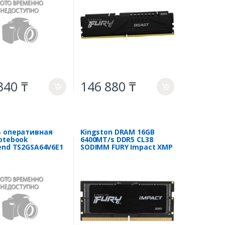
CB, 1.25V
340 ₸
146 880 ₸
a
a
 оперативная
Kingston DRAM 16GB
otebook
6400MT/s DDR5 CL38
end TS2GSA64V6E1
SODIMM FURY Impact XMP
600 MT/s