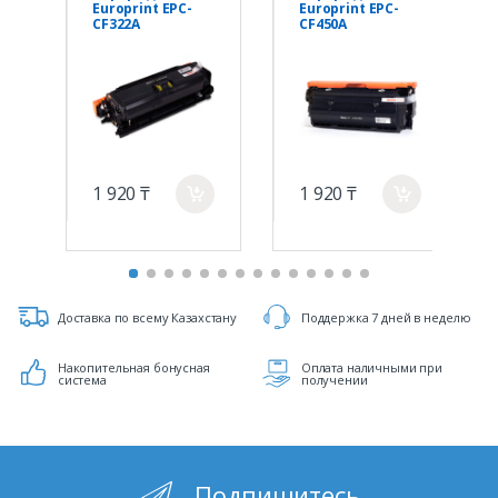
Europrint EPC-
Europrint EPC-
CF322A
CF450A
1 920 ₸
1 920 ₸
a
a
Доставка по всему Казахстану
Поддержка 7 дней в неделю
Накопительная бонусная
Оплата наличными при
система
получении
Подпишитесь