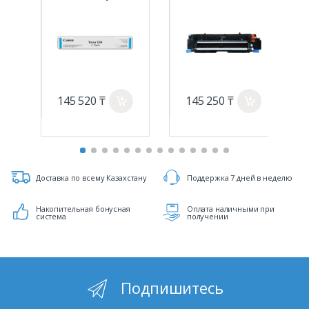
9453B001AA
Термоузел в
сборе HP CLJ
CP6015/CM6030/C
M6040 (O)
145 520 ₸
145 250 ₸
a
a
Доставка по всему Казахстану
Поддержка 7 дней в неделю
Накопительная бонусная
Оплата наличными при
система
получении
Подпишитесь