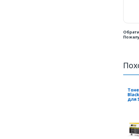
Обрати
Пожалу
Пох
Тоне
Blac
для 
K220