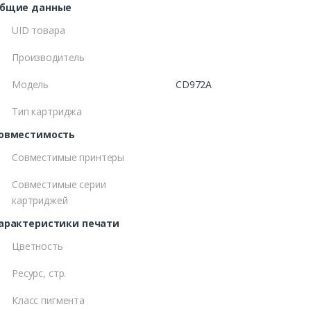
бщие данные
UID товара
Производитель
Модель
CD972A
Тип картриджа
овместимость
Совместимые принтеры
Совместимые серии
картриджей
арактеристики печати
Цветность
Ресурс, стр.
Класс пигмента