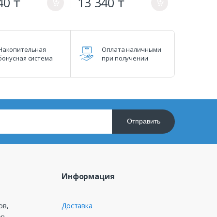
40 ₸
13 340 ₸
a
a
Накопительная
Оплата наличными
бонусная система
при получении
Отправить
Информация
ов,
Доставка
в,