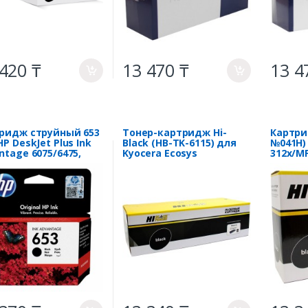
420 ₸
13 470 ₸
13 4
a
a
ридж струйный 653
Тонер-картридж Hi-
Картри
P DeskJet Plus Ink
Black (HB-TK-6115) для
№041H)
ntage 6075/6475,
Kyocera Ecosys
312x/M
тр. (O) чёрный
M4125idn/M4132idn, 15K
75AE