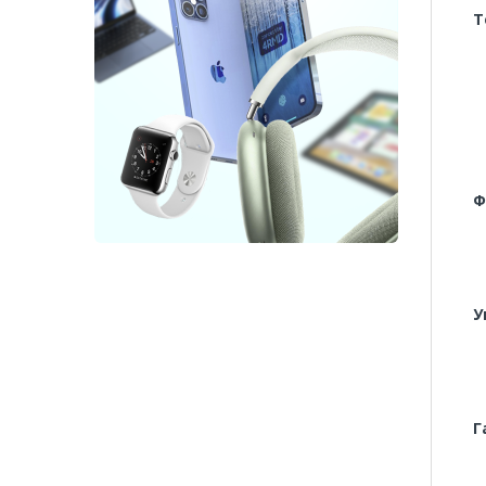
Т
Ф
У
Г