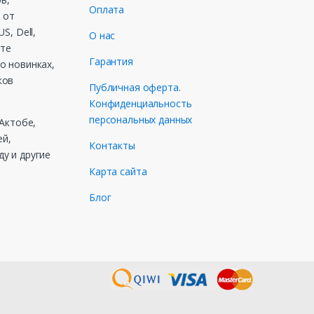
Оплата
 от
S, Dell,
О нас
ете
Гарантия
о новинках,
ков
Публичная оферта.
Конфиденциальность
персональных данных
 Актобе,
ей,
Контакты
у и другие
Карта сайта
Блог