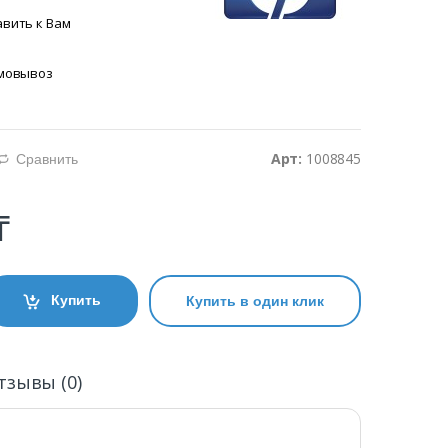
вить к Вам
амовывоз
Арт:
1008845
Сравнить
d
₸
Купить
Купить в один клик
тзывы (0)