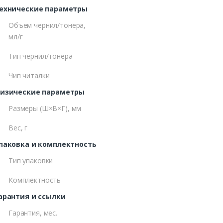
ехнические параметры
Объем чернил/тонера,
мл/г
Тип чернил/тонера
Чип читалки
изические параметры
Размеры (Ш×В×Г), мм
Вес, г
паковка и комплектность
Тип упаковки
Комплектность
арантия и ссылки
Гарантия, мес.