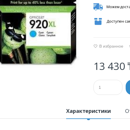
Можем доста
Доступен с
В избранное
g
13 430 
Характеристики
О