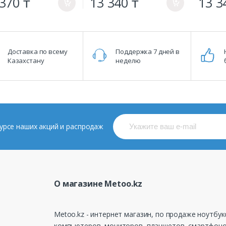
370 ₸
13 340 ₸
13 3
a
a
Доставка по всему
Поддержка 7 дней в
Казахстану
неделю
 курсе наших акций и распродаж
О магазине Metoo.kz
Metoo.kz - интернет магазин, по продаже ноутбук
компьютеров, мониторов, планшетов, смартфоно