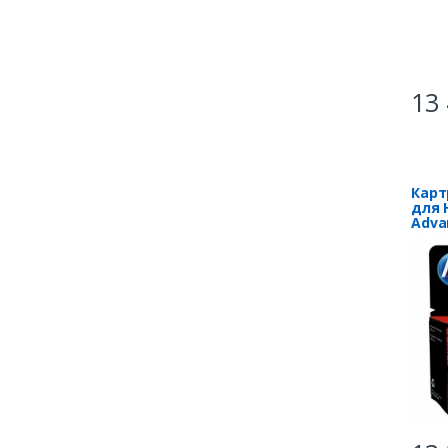
13 
Карт
для H
Adva
360с
3YM