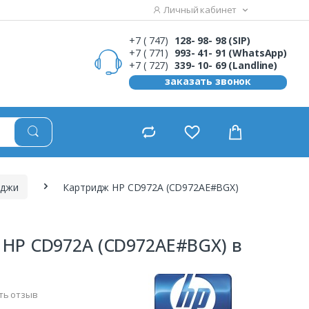
Личный кабинет
+7 ( 747)
128- 98- 98 (SIP)
+7 ( 771)
993- 41- 91 (WhatsApp)
+7 ( 727)
339- 10- 69 (Landline)
заказать звонок
иджи
Картридж HP CD972A (CD972AE#BGX)
 HP CD972A (CD972AE#BGX) в
ть отзыв