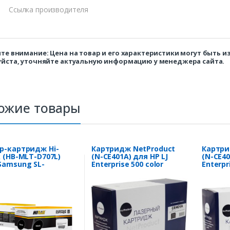
Ссылка производителя
те внимание: Цена на товар и его характеристики могут быть 
йста, уточняйте актуальную информацию у менеджера сайта.
ожие товары
р-картридж Hi-
Картридж NetProduct
Картри
k (HB-MLT-D707L)
(N-CE401A) для HP LJ
(N-CE40
Samsung SL-
Enterprise 500 color
Enterpr
0/K2200ND, 10K
M551n/M575dn, C, 6K
M551n/M