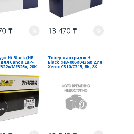
70 ₸
13 470 ₸
a
a
дж Hi-Black (HB-
Тонер-картридж Hi-
 для Canon LBP-
Black (HB-006R04368) для
F522x/MF525x, 20K
Xerox C310/C315, Bk, 8K