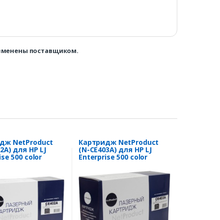
изменены поставщиком.
дж NetProduct
Картридж NetProduct
2A) для HP LJ
(N-CE403A) для HP LJ
ise 500 color
Enterprise 500 color
575dn, Y, 6K
M551n/M575dn, M, 6K