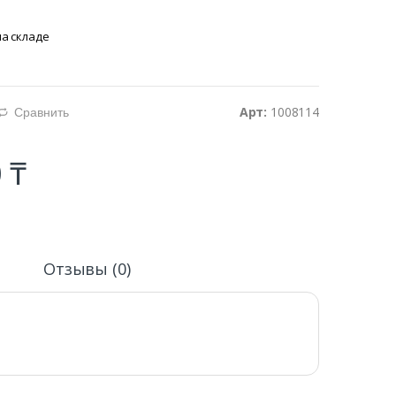
на складе
Арт:
1008114
Сравнить
d
 ₸
и
Отзывы (0)