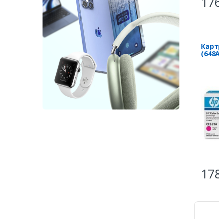
176
Карт
(648
178