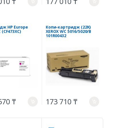
010 ₸
177 010 ₸
a
a
дж HP Europe
Копи-картридж (22K)
 (CF473XC)
XEROX WC 5016/5020/B
101R00432
570 ₸
173 710 ₸
a
a