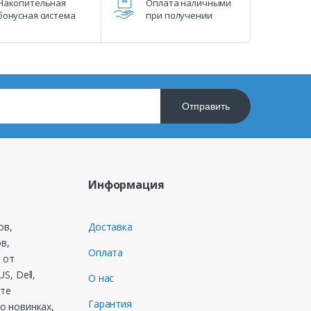
Накопительная
Оплата наличными
бонусная система
при получении
Отправить
Информация
ов,
Доставка
в,
Оплата
 от
S, Dell,
О нас
ете
Гарантия
о новинках,