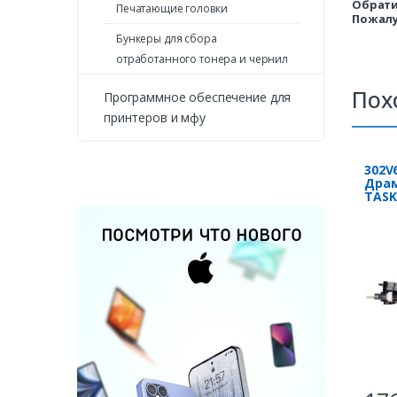
Обрати
Печатающие головки
Пожалу
Бункеры для сбора
отработанного тонера и чернил
Пох
Программное обеспечение для
принтеров и мфу
302V
Драм
TASKa