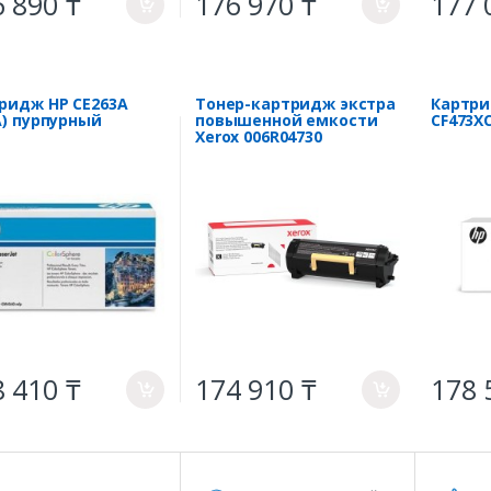
 890 ₸
176 970 ₸
177 
a
a
ридж HP CE263A
Тонер-картридж экстра
Картри
A) пурпурный
повышенной емкости
CF473XC
Xerox 006R04730
(чёрный)
 410 ₸
174 910 ₸
178 
a
a