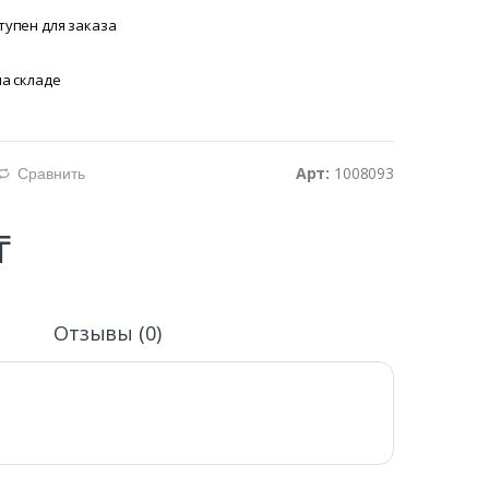
тупен для заказа
на складе
Арт:
1008093
Сравнить
d
₸
и
Отзывы (0)