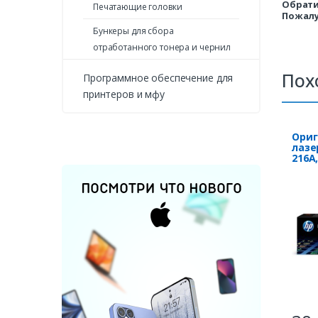
Обрати
Печатающие головки
Пожалу
Бункеры для сбора
отработанного тонера и чернил
Пох
Программное обеспечение для
принтеров и мфу
Ори
лазе
216A