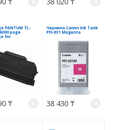
90 ₸
38 020 ₸
a
a
dge PANTUM TL-
Чернила Canon Ink Tank
 6000 page
PFI-031 Magenta
ge for
BM5100 series
90 ₸
38 430 ₸
a
a