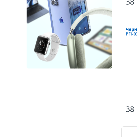
38 
Черн
PFI-0
38 