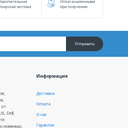
Накопительная
Оплата наличными
бонусная система
при получении
Отправить
Информация
ов,
Доставка
в,
Оплата
 от
S, Dell,
О нас
ете
Гарантия
о новинках,