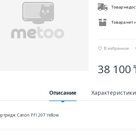
Товар недос
Товара нет 
В избранное
g
38 100 
Описание
Характеристик
ртридж Canon PFI 207 Yellow