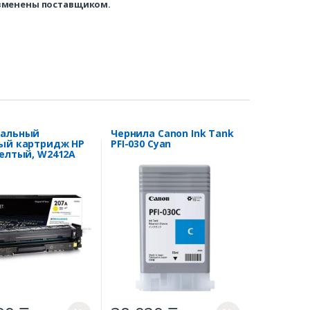
изменены поставщиком.
нальный
Чернила Canon Ink Tank
ый картридж HP
PFI-030 Cyan
желтый, W2412A