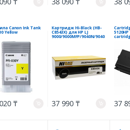
090 ₸
38 090 ₸
38 0
a
a
ила Canon Ink Tank
Картридж Hi-Black (HB-
Cartri
30 Yellow
C8543X) для HP LJ
5120HP
9000/9000MFP/9040N/9040
cartrid
MFP/9050, Восстанов.,
BP5100,
30K
020 ₸
37 990 ₸
37 8
a
a