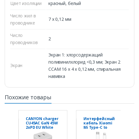
Цвет изоляции
красный, белый
Число жил в
7 x 0,12 мм
проводнике
Число
2
проводников
Экран 1: хлорсодержащий
поливинилхлорид <0,3 мм; Экран 2
Экран
CCAM 16 x 4 х 0,12 мм, спиральная
навивка
Похожие товары
CANYON charger
Интерфейсный
CU45AC GaN 45W
кабель Xiaomi
2xPD EU White
Mi Type-C to
Lightning Cable
100см