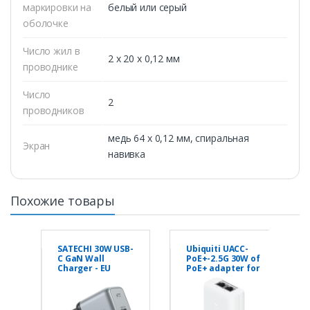
маркировки на
белый или серый
оболочке
Число жил в
2 х 20 x 0,12 мм
проводнике
Число
2
проводников
медь 64 x 0,12 мм, спиральная
Экран
навивка
Похожие товары
SATECHI 30W USB-
Ubiquiti UACC-
C GaN Wall
PoE+-2.5G 30W of
Charger - EU
PoE+ adapter for
UniFi PoE+
devices, reduce
dependency on
PoE switch