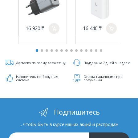
power, and
provide a Multi-
Gigabit LAN
connection
16 920 ₸
16 440 ₸
a
a
Доставка по всему Казахстану
Поддержка 7 дней в неделю
Накопительная бонусная
Оплата наличными при
система
получении
Подпишитесь
... чтобы быть в курсе наших акций и распродаж