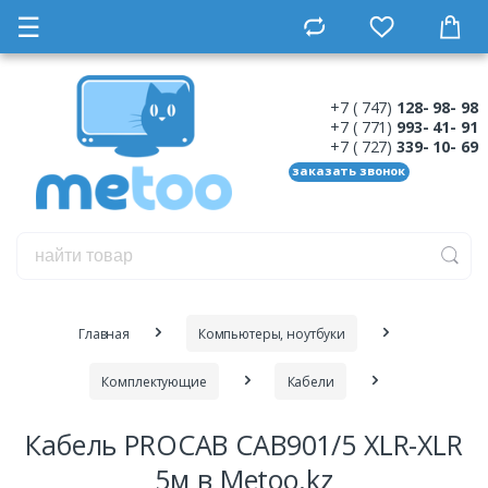
☰
+7 ( 747)
128- 98- 98
+7 ( 771)
993- 41- 91
+7 ( 727)
339- 10- 69
заказать звонок
Главная
Компьютеры, ноутбуки
Комплектующие
Кабели
Кабель PROCAB CAB901/5 XLR-XLR
5м в Metoo.kz