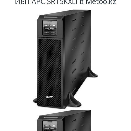
ИБП APC SRT5KXLI в Metoo.kz