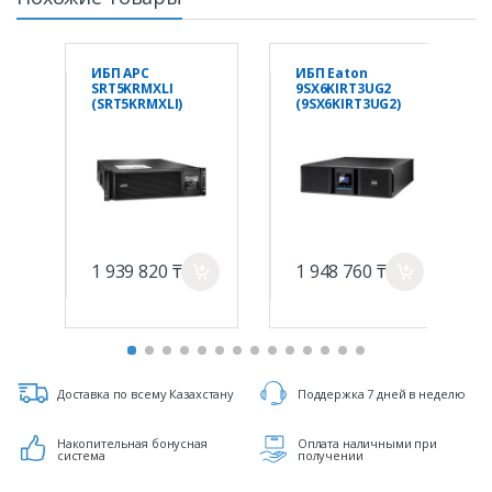
ИБП APC
ИБП Eaton
SRT5KRMXLI
9SX6KIRT3UG2
(SRT5KRMXLI)
(9SX6KIRT3UG2)
1 939 820 ₸
1 948 760 ₸
a
a
Доставка по всему Казахстану
Поддержка 7 дней в неделю
Накопительная бонусная
Оплата наличными при
система
получении