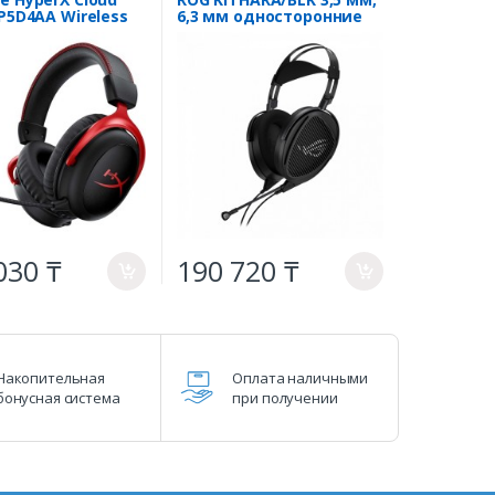
P5D4AA Wireless
6,3 мм односторонние
й
штекеры, USB-C Black
030 ₸
190 720 ₸
a
a
Накопительная
Оплата наличными
бонусная система
при получении