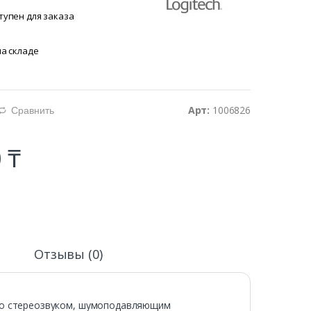
тупен для заказа
на складе
Арт:
1006826
Сравнить
d
 ₸
и
Отзывы (0)
 со стереозвуком, шумоподавляющим