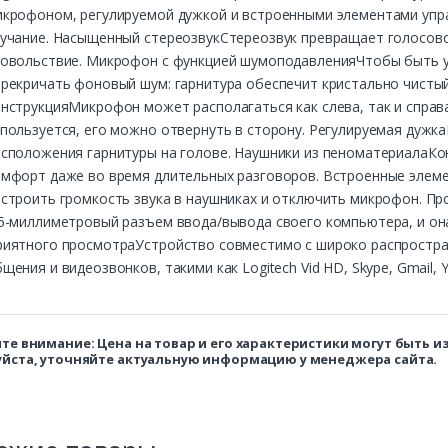
икрофоном, регулируемой дужкой и встроенными элементами упра
вучание. Насыщенный стереозвукСтереозвук превращает голосово
довольствие. Микрофон с функцией шумоподавленияЧтобы быть 
рекричать фоновый шум: гарнитура обеспечит кристально чистый
онструкцияМикрофон может располагаться как слева, так и спра
пользуется, его можно отвернуть в сторону. Регулируемая дужк
асположения гарнитуры на голове. Наушники из пеноматериалаКо
омфорт даже во время длительных разговоров. Встроенные элем
строить громкость звука в наушниках и отключить микрофон. Пр
5-миллиметровый разъем ввода/вывода своего компьютера, и она
риятного просмотраУстройство совместимо с широко распростр
щения и видеозвонков, такими как Logitech Vid HD, Skype, Gmail, 
те внимание: Цена на товар и его характеристики могут быть 
йста, уточняйте актуальную информацию у менеджера сайта.