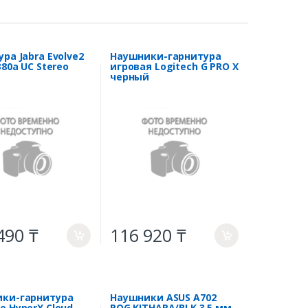
ра Jabra Evolve2
Наушники-гарнитура
380a UC Stereo
игровая Logitech G PRO X
черный
490 ₸
116 920 ₸
a
a
ки-гарнитура
Наушники ASUS A702
е HyperX Cloud
ROG KITHARA/BLK 3,5 мм,