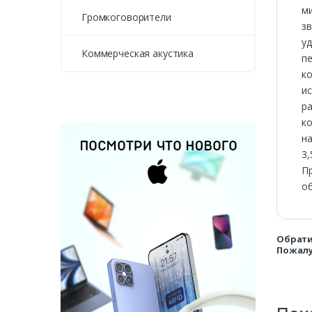
м
Громкоговорители
з
у
Коммерческая акустика
пе
к
ис
р
к
на
3,
П
об
Обрати
Пожалу