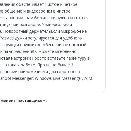
вления обеспечивает чистое и четкое
е общение и видеозвонки в чистое
услышанным, вам больше не нужно пытаться
 звук при разговоре. Универсальная
ва. Поворотный держательЕсли микрофон не
аРазмер дужки регулируется для удобного
нструкция наушников обеспечивает полный
енты управленияВы можете мгновенно
остая настройкаПросто вставьте гарнитуру в
 готова к работе. Проще не бывает!
аненными приложениями для голосового
Yahoo! Messenger, Windows Live Messenger, AIM.
изменены поставщиком.