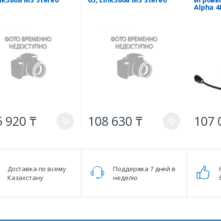
k
Alpha 4
черны
 920 ₸
108 630 ₸
107 
a
a
Доставка по всему
Поддержка 7 дней в
Казахстану
неделю