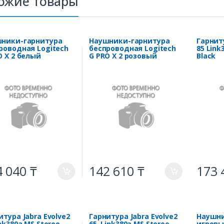
ожие товары
ники-гарнитура
Наушники-гарнитура
Гарниту
роводная Logitech
беспроводная Logitech
85 Link
O X 2 белый
G PRO X 2 розовый
Black
 040 ₸
142 610 ₸
173 
a
a
итура Jabra Evolve2
Гарнитура Jabra Evolve2
Наушни
ink380a MS Stereo
65, Link380a MS Stereo
игровы