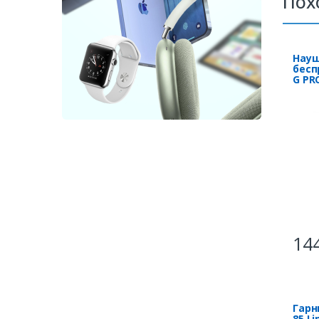
Пох
Науш
бесп
G PR
144
Гарн
85 L