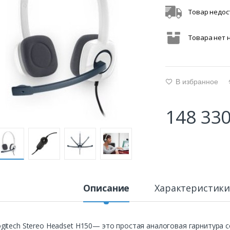
Товар недос
Товара нет 
В избранное
g
148 330
Описание
Характеристик
gitech Stereo Headset H150— это простая аналоговая гарнитура