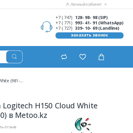
Личный кабинет
+7 ( 747)
128- 98- 98 (SIP)
+7 ( 771)
993- 41- 91 (WhatsApp)
+7 ( 727)
339- 10- 69 (Landline)
заказать звонок
Гарнитура Logitech H150 Cloud White (981-000350)
 Logitech H150 Cloud White
0) в Metoo.kz
ть отзыв