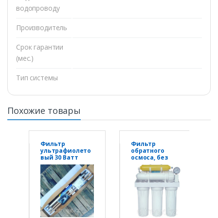
водопроводу
Производитель
Срок гарантии
(мес.)
Тип системы
Похожие товары
Фильтр
Фильтр
ультрафиолето
обратного
вый 30 Ватт
осмоса, без
насоса
настенная, для
очистки
питьевой воды
RO50-NP36